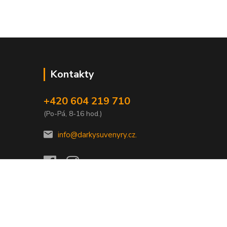
Kontakty
+420 604 219 710
(Po-Pá, 8-16 hod.)
info@darkysuvenyry.cz.