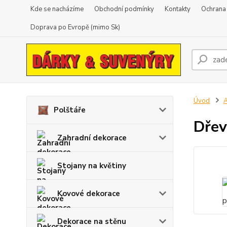
Kde se nacházíme
Obchodní podmínky
Kontakty
Ochrana
Doprava po Evropě (mimo Sk)
Úvod
A
Polštáře
Dřev
Zahradní dekorace
Stojany na květiny
Kovové dekorace
Dekorace na stěnu