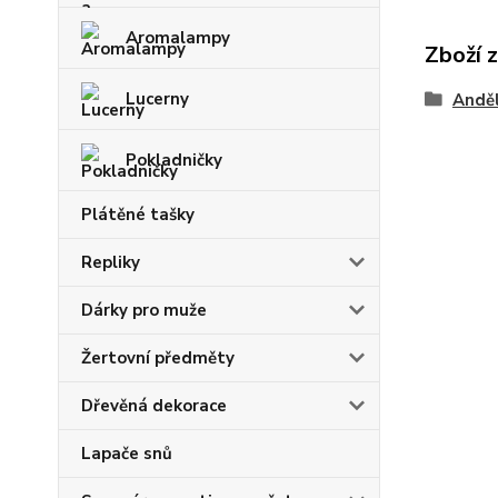
Aromalampy
Zboží 
Lucerny
Anděl
Pokladničky
Plátěné tašky
Repliky
Dárky pro muže
Žertovní předměty
Dřevěná dekorace
Lapače snů