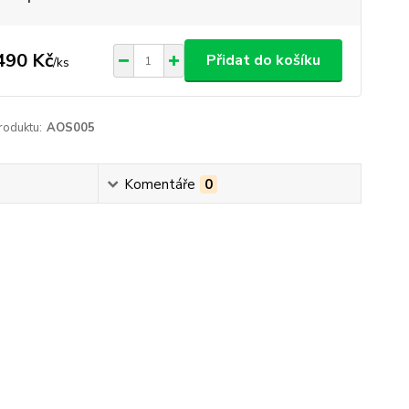
490 Kč
Přidat do košíku
/
ks
roduktu:
AOS005
Komentáře
0