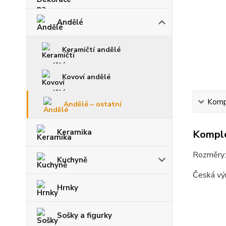
Andělé
Keramičtí andělé
Kovoví andělé
Kompl
Andělé – ostatní
Keramika
Komple
Rozměry
Kuchyně
Česká vý
Hrnky
Sošky a figurky