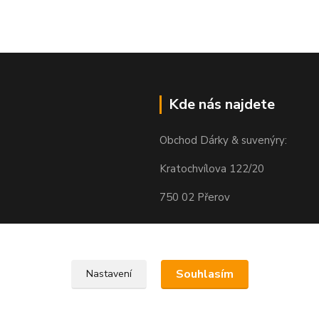
Kde nás najdete
Obchod Dárky & suvenýry:
Kratochvílova 122/20
750 02 Přerov
Souhlasím
Nastavení