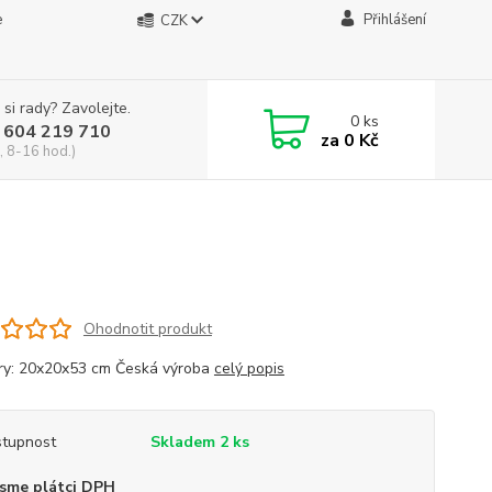
e
Přihlášení
CZK
 si rady? Zavolejte.
0
ks
 604 219 710
za
0 Kč
, 8-16 hod.)
Ohodnotit produkt
y: 20x20x53 cm Česká výroba
celý popis
tupnost
Skladem 2 ks
sme plátci DPH