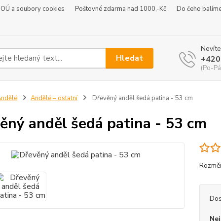
 OÚ a soubory cookies
Poštovné zdarma nad 1000,-Kč
Do čeho balím
Nevíte
Hledat
+420
(Po-Pá
ndělé
Andělé – ostatní
Dřevěný anděl šedá patina - 53 cm
ěný anděl šedá patina - 53 cm
Rozměr
Dos
Nej