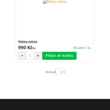
Miska-svícen
990 Kč
Skladem 1 ks
/
ks
Přidat do košíku
strana
z 1