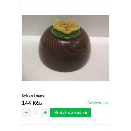
Svícen tmavý
144 Kč
Skladem 1 ks
/
ks
Přidat do košíku