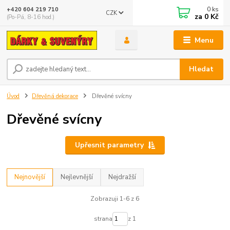
0
ks
+420 604 219 710
CZK
za
0 Kč
(Po-Pá, 8-16 hod.)
Menu
Hledat
Úvod
Dřevěná dekorace
Dřevěné svícny
Dřevěné svícny
Upřesnit parametry
Nejnovější
Nejlevnější
Nejdražší
Zobrazuji 1-6 z 6
strana
z 1