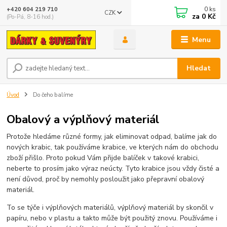
0
ks
+420 604 219 710
CZK
za
0 Kč
(Po-Pá, 8-16 hod.)
Menu
Hledat
Úvod
Do čeho balíme
Obalový a výplňový materiál
Protože hledáme různé formy, jak eliminovat odpad, balíme jak do
nových krabic, tak používáme krabice, ve kterých nám do obchodu
zboží přišlo. Proto pokud Vám přijde balíček v takové krabici,
neberte to prosím jako výraz neúcty. Tyto krabice jsou vždy čisté a
není důvod, proč by nemohly posloužit jako přepravní obalový
materiál.
To se týče i výplňových materiálů, výplňový materiál by skončil v
papíru, nebo v plastu a takto může být použitý znovu. Používáme i