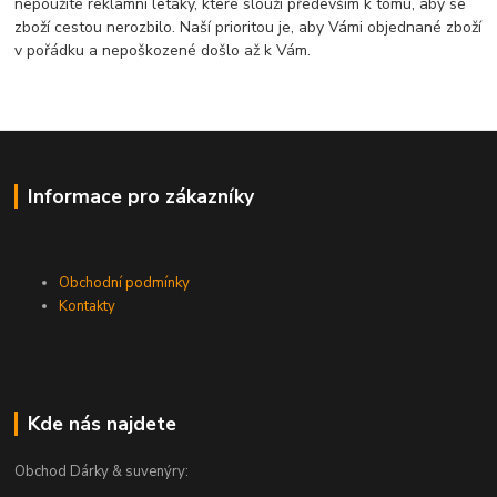
nepoužité reklamní letáky, které slouží především k tomu, aby se
zboží cestou nerozbilo. Naší prioritou je, aby Vámi objednané zboží
v pořádku a nepoškozené došlo až k Vám.
Informace pro zákazníky
Obchodní podmínky
Kontakty
Kde nás najdete
Obchod Dárky & suvenýry: