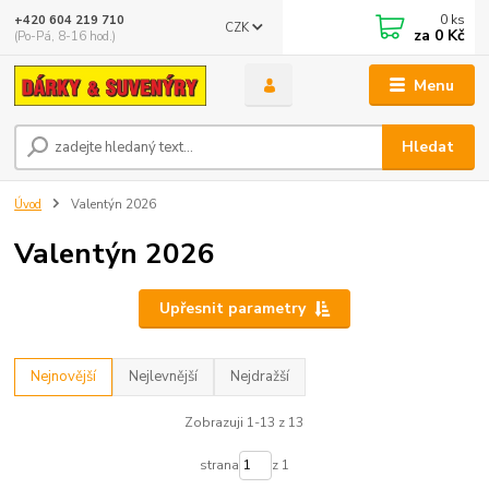
0
ks
+420 604 219 710
CZK
za
0 Kč
(Po-Pá, 8-16 hod.)
Menu
Hledat
Úvod
Valentýn 2026
Valentýn 2026
Upřesnit parametry
Nejnovější
Nejlevnější
Nejdražší
Zobrazuji 1-13 z 13
strana
z 1