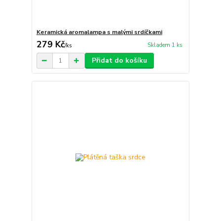
Keramická aromalampa s malými srdíčkami
279 Kč
Skladem 1 ks
/
ks
Přidat do košíku