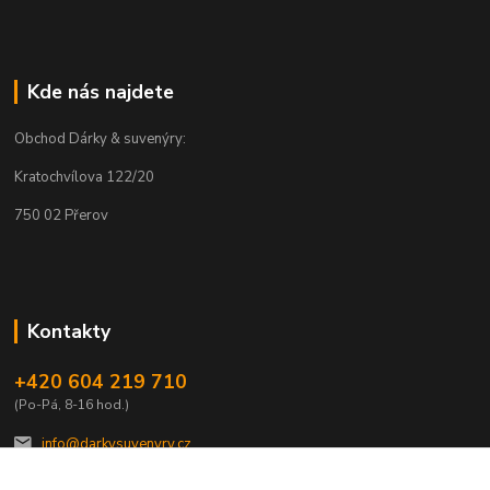
Kde nás najdete
Obchod Dárky & suvenýry:
Kratochvílova 122/20
750 02 Přerov
Kontakty
+420 604 219 710
(Po-Pá, 8-16 hod.)
info@darkysuvenyry.cz.