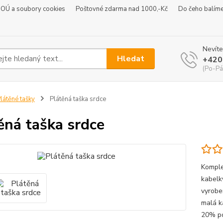
 OÚ a soubory cookies
Poštovné zdarma nad 1000,-Kč
Do čeho balím
Nevíte
Hledat
+420
(Po-Pá
látěné tašky
Plátěná taška srdce
ěná taška srdce
Komple
kabelk
vyrobe
malá k
20% po