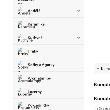
Andělé
Keramika
Kuchyně
Hrnky
Sošky a figurky
Kompl
Aromalampy
Komple
Lucerny
Komple
Pokladničky
Taška je 