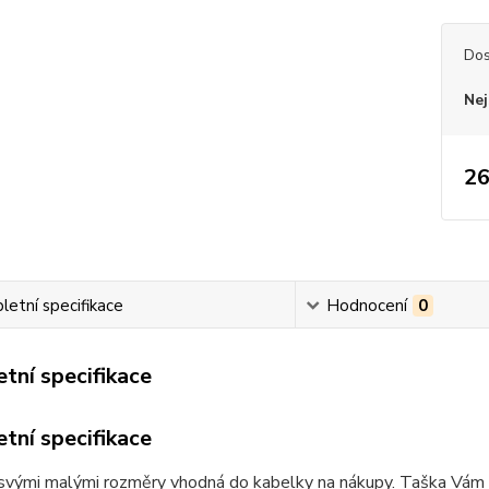
Dos
Nej
26
etní specifikace
Hodnocení
0
tní specifikace
tní specifikace
svými malými rozměry vhodná do kabelky na nákupy. Taška Vám d