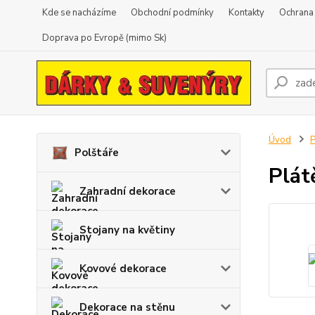
Kde se nacházíme
Obchodní podmínky
Kontakty
Ochrana
Doprava po Evropě (mimo Sk)
Úvod
P
Polštáře
Plát
Zahradní dekorace
Stojany na květiny
Kovové dekorace
Dekorace na stěnu