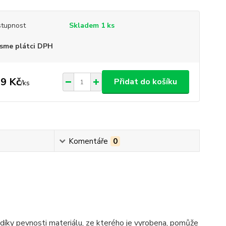
tupnost
Skladem 1 ks
sme plátci DPH
9 Kč
Přidat do košíku
/
ks
Komentáře
0
íky pevnosti materiálu, ze kterého je vyrobena, pomůže