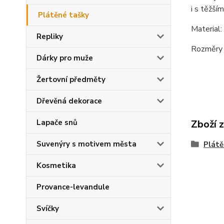
i s těžší
Plátěné tašky
Material
Repliky
Rozměry i
Dárky pro muže
Žertovní předměty
Dřevěná dekorace
Lapače snů
Zboží 
Suvenýry s motivem města
Plátě
Kosmetika
Provance-levandule
Svíčky