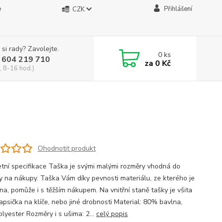
e
Přihlášení
CZK
 si rady? Zavolejte.
0
ks
 604 219 710
za
0 Kč
, 8-16 hod.)
Ohodnotit produkt
tní specifikace Taška je svými malými rozměry vhodná do
y na nákupy. Taška Vám díky pevnosti materiálu, ze kterého je
na, pomůže i s těžším nákupem. Na vnitřní staně tašky je všita
apsička na klíče, nebo jiné drobnosti Material: 80% bavlna,
lyester Rozměry i s ušima: 2...
celý popis