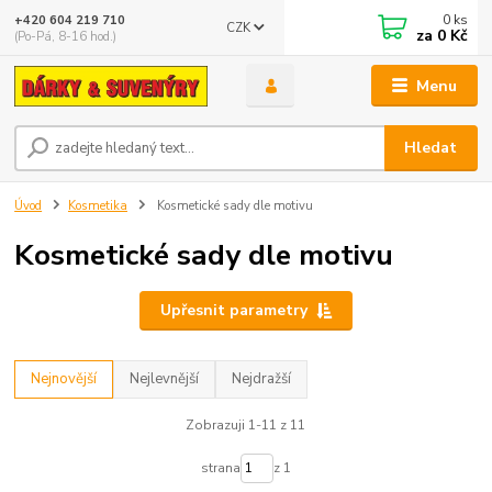
0
ks
+420 604 219 710
CZK
za
0 Kč
(Po-Pá, 8-16 hod.)
Menu
Hledat
Úvod
Kosmetika
Kosmetické sady dle motivu
Kosmetické sady dle motivu
Upřesnit parametry
Nejnovější
Nejlevnější
Nejdražší
Zobrazuji 1-11 z 11
strana
z 1