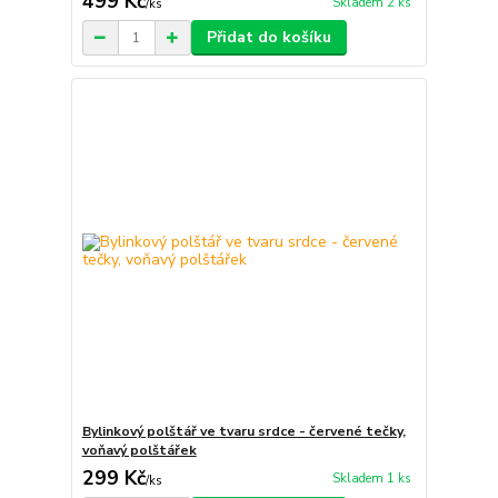
499 Kč
Skladem 2 ks
/
ks
Přidat do košíku
Bylinkový polštář ve tvaru srdce - červené tečky,
voňavý polštářek
299 Kč
Skladem 1 ks
/
ks