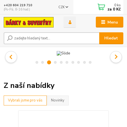
0
ks
+420 604 219 710
CZK
za
0 Kč
(Po-Pá, 8-16 hod.)
Menu
Hledat
Z naší nabídky
Vybrali jsme pro vás
Novinky