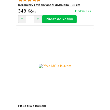
Keramický závěsný anděl dívka bílá - 32 cm
349 Kč
Skladem 3 ks
/
ks
Přidat do košíku
Pítko MG s klukem