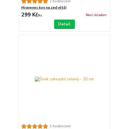
1 hodnocení
Mravenec kov na zeď větší
299 Kč
Není skladem
/
ks
Detail
1 hodnocení