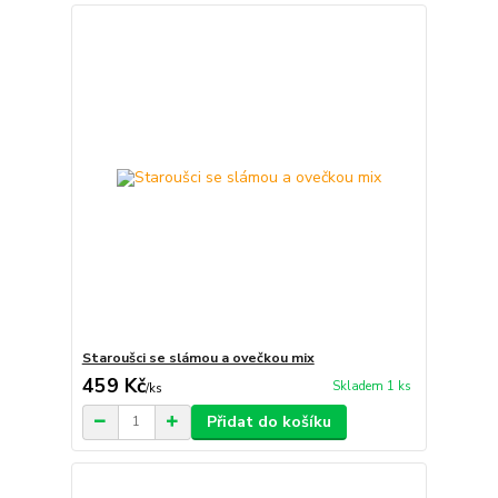
Staroušci se slámou a ovečkou mix
459 Kč
Skladem 1 ks
/
ks
Přidat do košíku