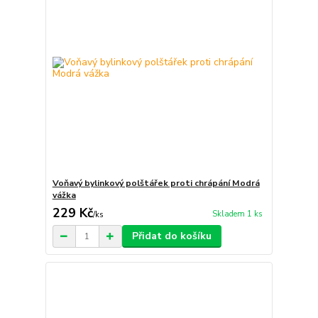
Voňavý bylinkový polštářek proti chrápání Modrá
vážka
229 Kč
Skladem 1 ks
/
ks
Přidat do košíku