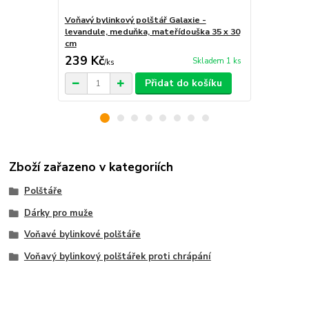
Voňavý bylinkový polštář Galaxie -
Voňavý bylin
levandule, meduňka, mateřídouška 35 x 30
levandule, 
cm
cm
239 Kč
219 Kč
Skladem 1 ks
/
ks
/
ks
Přidat do košíku
Zboží zařazeno v kategoriích
Polštáře
Dárky pro muže
Voňavé bylinkové polštáře
Voňavý bylinkový polštářek proti chrápání