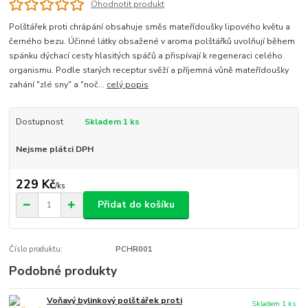
Ohodnotit produkt
Polštářek proti chrápání obsahuje směs mateřídoušky lipového květu a
černého bezu. Účinné látky obsažené v aroma polštářků uvolňují během
spánku dýchací cesty hlasitých spáčů a přispívají k regeneraci celého
organismu. Podle starých receptur svěží a příjemná vůně mateřídoušky
zahání "zlé sny" a "noč...
celý popis
Dostupnost
Skladem 1 ks
Nejsme plátci DPH
229 Kč
/
ks
Přidat do košíku
Číslo produktu:
PCHR001
Podobné produkty
Voňavý bylinkový polštářek proti
Skladem 1 ks