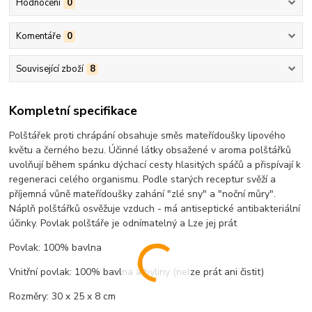
Hodnocení
0
Komentáře
0
Související zboží
8
Kompletní specifikace
Polštářek proti chrápání obsahuje směs mateřídoušky lipového
květu a černého bezu. Účinné látky obsažené v aroma polštářků
uvolňují během spánku dýchací cesty hlasitých spáčů a přispívají k
regeneraci celého organismu. Podle starých receptur svěží a
příjemná vůně mateřídoušky zahání "zlé sny" a "noční můry".
Náplň polštářků osvěžuje vzduch - má antiseptické antibakteriální
účinky. Povlak polštáře je odnímatelný a Lze jej prát
Povlak: 100% bavlna
Vnitřní povlak: 100% bavlna a byliny (nelze prát ani čistit)
Rozměry: 30 x 25 x 8 cm