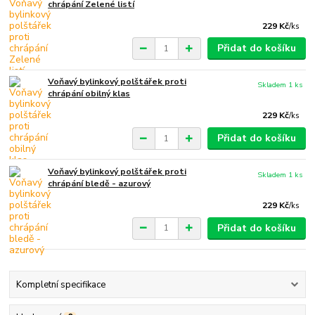
chrápání Zelené listí
229 Kč
/
ks
Přidat do košíku
Voňavý bylinkový polštářek proti
Skladem 1 ks
chrápání obilný klas
229 Kč
/
ks
Přidat do košíku
Voňavý bylinkový polštářek proti
Skladem 1 ks
chrápání bledě - azurový
229 Kč
/
ks
Přidat do košíku
Kompletní specifikace