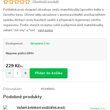
Ohodnotit produkt
Polštářek proti chrápání obsahuje směs mateřídoušky lipového květu a
černého bezu. Účinné látky obsažené v aroma polštářků uvolňují během
spánku dýchací cesty hlasitých spáčů a přispívají k regeneraci celého
organismu. Podle starých receptur svěží a příjemná vůně mateřídoušky
zahání "zlé sny" a "noč...
celý popis
Dostupnost
Skladem 1 ks
Nejsme plátci DPH
229 Kč
/
ks
Přidat do košíku
Číslo produktu:
PCHR002
Podobné produkty
Voňavý bylinkový polštářek proti
Skladem 1 ks