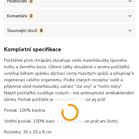
Hodnocení
0
Komentáře
0
Související zboží
8
Kompletní specifikace
Polštářek proti chrápání obsahuje směs mateřídoušky lipového
květu a černého bezu. Účinné látky obsažené v aroma polštářků
uvolňují během spánku dýchací cesty hlasitých spáčů a přispívají k
regeneraci celého organismu. Podle starých receptur svěží a
příjemná vůně mateřídoušky zahání "zlé sny" a "noční můry".
Náplň polštářků osvěžuje vzduch - má antiseptické antibakteriální
účinky. Povlak polštáře je odnímatelný a Lze jej prát
Povlak: 100% bavlna
Vnitřní povlak: 100% bavlna a byliny (nelze prát ani čistit)
Rozměry: 30 x 25 x 8 cm