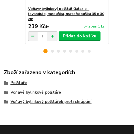
Voňavý bylinkový polštář Galaxie -
Voňavý bylin
levandule, meduňka, mateřídouška 35 x 30
levandule, 
cm
cm
239 Kč
219 Kč
Skladem 1 ks
/
ks
/
ks
Přidat do košíku
Zboží zařazeno v kategoriích
Polštáře
Voňavé bylinkové polštáře
Voňavý bylinkový polštářek proti chrápání