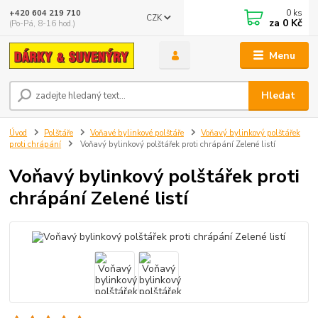
0
ks
+420 604 219 710
CZK
za
0 Kč
(Po-Pá, 8-16 hod.)
Menu
Hledat
Úvod
Polštáře
Voňavé bylinkové polštáře
Voňavý bylinkový polštářek
proti chrápání
Voňavý bylinkový polštářek proti chrápání Zelené listí
Voňavý bylinkový polštářek proti
chrápání Zelené listí