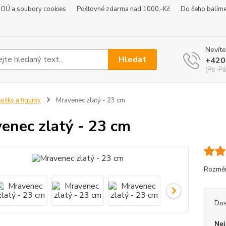
 OÚ a soubory cookies
Poštovné zdarma nad 1000,-Kč
Do čeho balím
Nevíte
Hledat
+420
(Po-Pá
ošky a figurky
Mravenec zlatý - 23 cm
enec zlatý - 23 cm
Rozměr
Dos
Nej