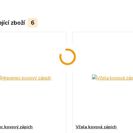
jící zboží
6
c kovový zápich
Včela kovová zápich