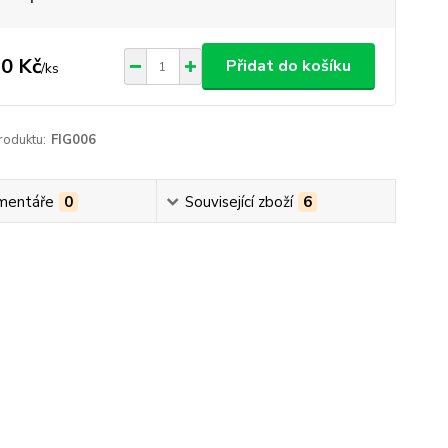
0 Kč
Přidat do košíku
/
ks
roduktu:
FIG006
mentáře
0
Související zboží
6