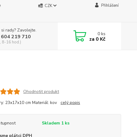
e
Přihlášení
CZK
 si rady? Zavolejte.
0
ks
 604 219 710
za
0 Kč
, 8-16 hod.)
Ohodnotit produkt
y: 23x17x10 cm Materiál: kov
celý popis
tupnost
Skladem 1 ks
sme plátci DPH