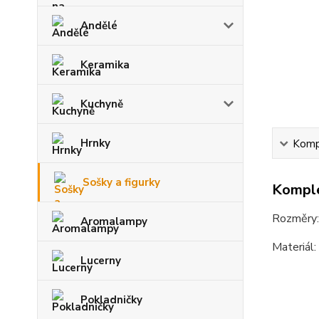
Andělé
Keramika
Kuchyně
Hrnky
Kompl
Sošky a figurky
Komple
Rozměry
Aromalampy
Materiál:
Lucerny
Pokladničky