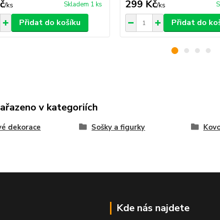
č
299 Kč
Skladem 1 ks
S
/
ks
/
ks
Přidat do košíku
Přidat do ko
zařazeno v kategoriích
vé dekorace
Sošky a figurky
Kovo
Kde nás najdete