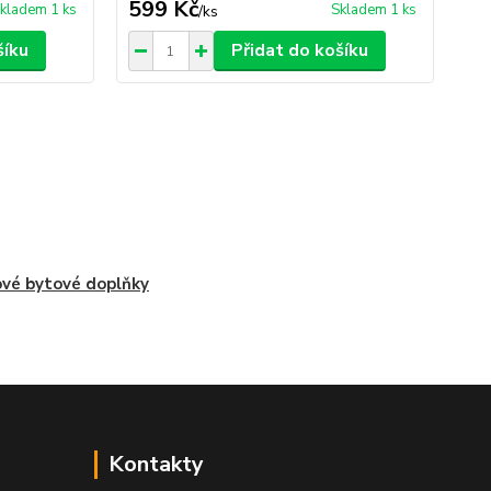
599 Kč
2
kladem 1 ks
Skladem 1 ks
/
ks
šíku
Přidat do košíku
vé bytové doplňky
Kontakty