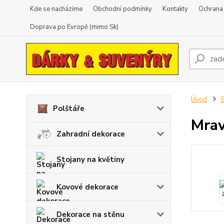
Kde se nacházíme
Obchodní podmínky
Kontakty
Ochrana
Doprava po Evropě (mimo Sk)
Úvod
S
Polštáře
Mrav
Zahradní dekorace
Stojany na květiny
Kovové dekorace
Dekorace na stěnu