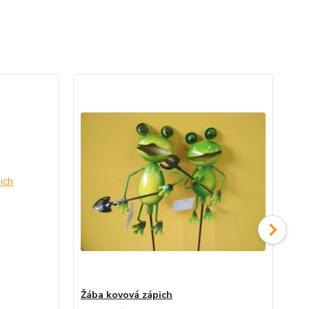
Žába kovová zápich
Be