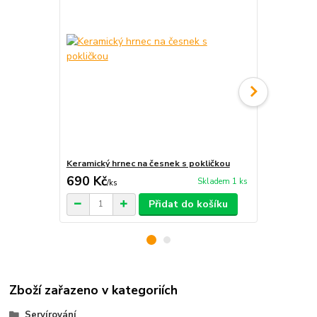
Keramický hrnec na česnek s pokličkou
Keramický hr
690 Kč
690 Kč
Skladem 1 ks
/
ks
/
ks
Přidat do košíku
Zboží zařazeno v kategoriích
Servírování