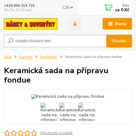
0
ks
+420 604 219 710
CZK
za
0 Kč
(Po-Pá, 8-16 hod.)
Menu
Hledat
Úvod
Kuchyně
Servírování
Keramická sada na přípravu fondue
Keramická sada na přípravu
fondue
Ohodnotit produkt