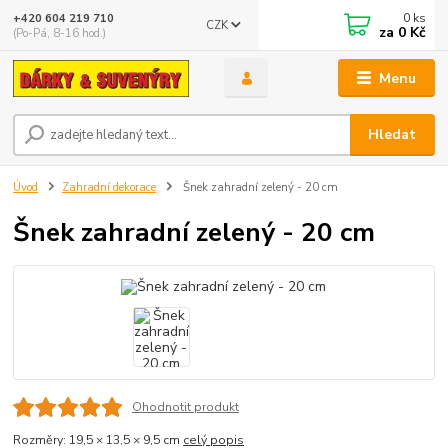
0
ks
+420 604 219 710
CZK
za
0 Kč
(Po-Pá, 8-16 hod.)
Menu
Hledat
Úvod
Zahradní dekorace
Šnek zahradní zelený - 20 cm
Šnek zahradní zelený - 20 cm
Ohodnotit produkt
Rozměry: 19,5 × 13,5 × 9,5 cm
celý popis