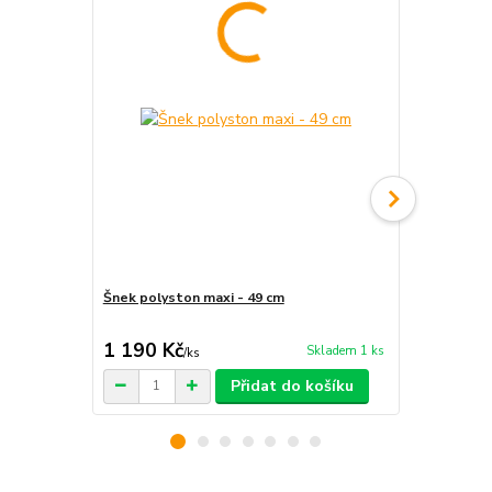
Šnek polyston maxi - 49 cm
Betonový š
1 190 Kč
229 Kč
Skladem 1 ks
/
ks
/
ks
Přidat do košíku