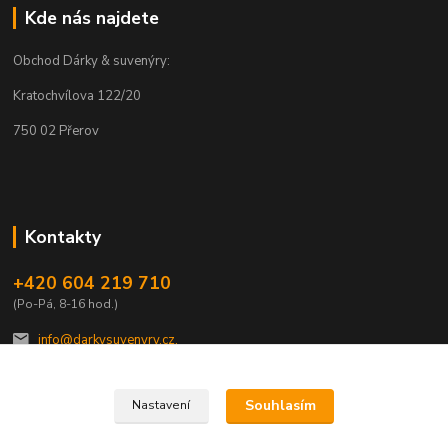
Kde nás najdete
Obchod Dárky & suvenýry:
Kratochvílova 122/20
750 02 Přerov
Kontakty
+420 604 219 710
(Po-Pá, 8-16 hod.)
info@darkysuvenyry.cz.
Souhlasím
Nastavení