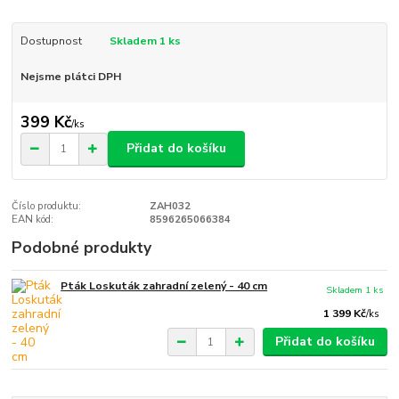
Dostupnost
Skladem 1 ks
Nejsme plátci DPH
399 Kč
/
ks
Přidat do košíku
Číslo produktu:
ZAH032
EAN kód:
8596265066384
Podobné produkty
Pták Loskuták zahradní zelený - 40 cm
Skladem 1 ks
1 399 Kč
/
ks
Přidat do košíku