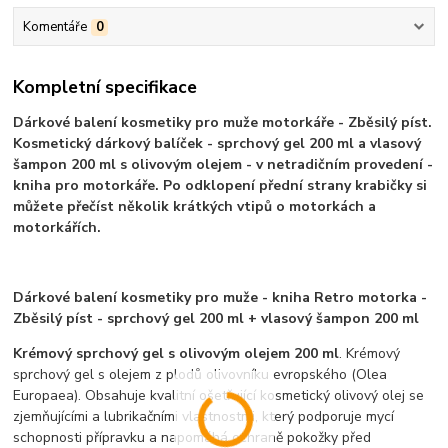
Komentáře
0
Kompletní specifikace
Dárkové balení kosmetiky pro muže motorkáře - Zběsilý píst.
Kosmetický dárkový balíček - sprchový gel 200 ml a vlasový
šampon 200 ml s olivovým olejem - v netradičním provedení -
kniha pro motorkáře. Po odklopení přední strany krabičky si
můžete přečíst několik krátkých vtipů o motorkách a
motorkářích.
Dárkové balení kosmetiky pro muže - kniha Retro motorka -
Zběsilý píst - sprchový gel 200 ml + vlasový šampon 200 ml
Krémový sprchový gel s olivovým olejem 200 ml
. Krémový
sprchový gel s olejem z plodů olivovníku evropského (Olea
Europaea). Obsahuje kvalitní ošetřující kosmetický olivový olej se
zjemňujícími a lubrikačními vlastnostmi, který podporuje mycí
schopnosti přípravku a napomáhá ochraně pokožky před