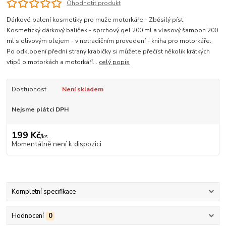
Ohodnotit produkt
Dárkové balení kosmetiky pro muže motorkáře - Zběsilý píst.
Kosmetický dárkový balíček - sprchový gel 200 ml a vlasový šampon 200
ml s olivovým olejem - v netradičním provedení - kniha pro motorkáře.
Po odklopení přední strany krabičky si můžete přečíst několik krátkých
vtipů o motorkách a motorkáří...
celý popis
Dostupnost
Není skladem
Nejsme plátci DPH
199 Kč
/
ks
Momentálně není k dispozici
Kompletní specifikace
Hodnocení
0