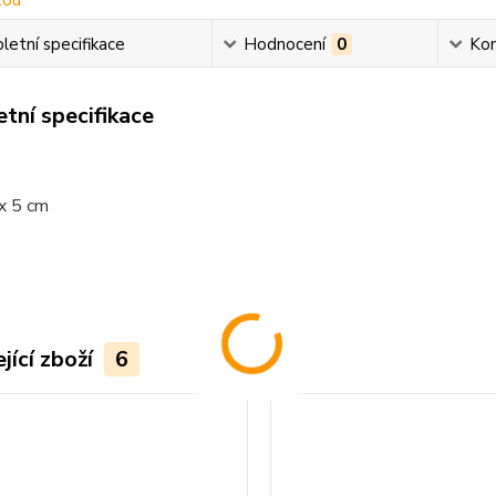
etní specifikace
Hodnocení
0
Ko
tní specifikace
:
 x 5 cm
jící zboží
6