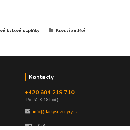
vé bytové doplňky
Kovoví andělé
Kontakty
+420 604 219 710
(Po-Pá, 8-16 hod.)
info@darkysuvenyry.cz.