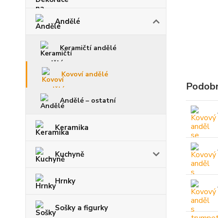
Andělé
Keramičtí andělé
Kovoví andělé
Podobn
Andělé – ostatní
Keramika
Kuchyně
Hrnky
Sošky a figurky