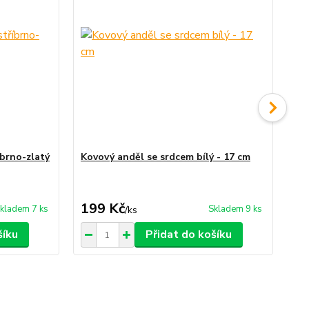
íbrno-zlatý
Kovový anděl se srdcem bílý - 17 cm
Ko
199 Kč
1
kladem 7 ks
Skladem 9 ks
/
ks
šíku
Přidat do košíku