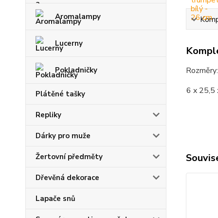
Aromalampy
Kompl
Lucerny
Komple
Pokladničky
Rozměry
6 x 25,5
Plátěné tašky
Repliky
Dárky pro muže
Souvise
Žertovní předměty
Dřevěná dekorace
Lapače snů