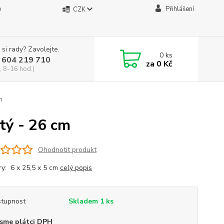
e
Přihlášení
CZK
 si rady? Zavolejte.
0
ks
 604 219 710
za
0 Kč
, 8-16 hod.)
m
tý - 26 cm
Ohodnotit produkt
y: 6 x 25,5 x 5 cm
celý popis
tupnost
Skladem 1 ks
sme plátci DPH