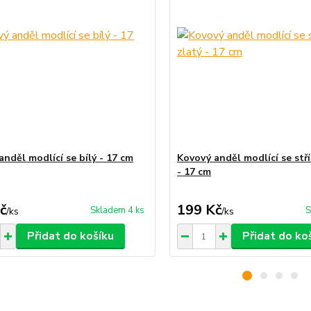
nděl modlící se bílý - 17 cm
Kovový anděl modlící se stř
- 17 cm
č
199 Kč
Skladem 4 ks
S
/
ks
/
ks
Přidat do košíku
Přidat do ko