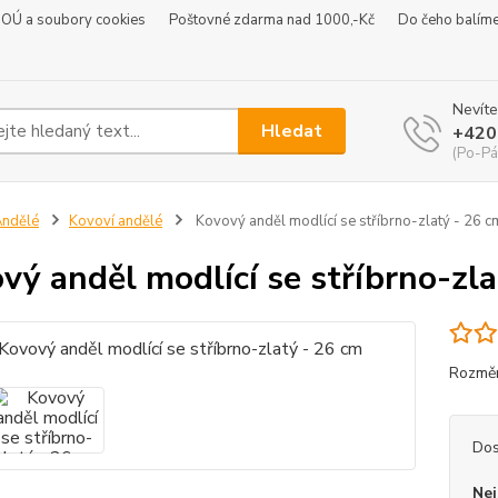
 OÚ a soubory cookies
Poštovné zdarma nad 1000,-Kč
Do čeho balím
Nevíte
Hledat
+420
(Po-Pá
ndělé
Kovoví andělé
Kovový anděl modlící se stříbrno-zlatý - 26 c
vý anděl modlící se stříbrno-zla
Rozměr
Dos
Nej