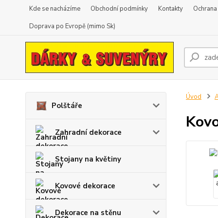
Kde se nacházíme
Obchodní podmínky
Kontakty
Ochrana
Doprava po Evropě (mimo Sk)
Úvod
A
Polštáře
Kovo
Zahradní dekorace
Stojany na květiny
Kovové dekorace
Dekorace na stěnu