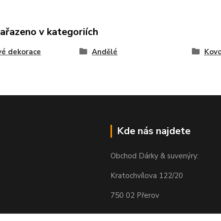
zařazeno v kategoriích
vé dekorace
Andělé
Kovo
Kde nás najdete
Obchod Dárky & suvenýry:
Kratochvílova 122/20
750 02 Přerov