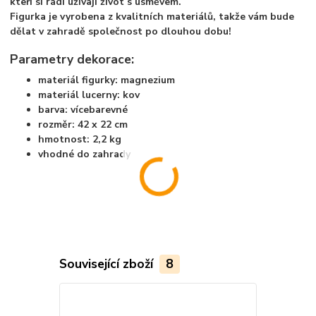
kteří si rádi užívají život s úsměvem.
Figurka je vyrobena z kvalitních materiálů, takže vám bude
dělat v zahradě společnost po dlouhou dobu!
Parametry dekorace:
materiál figurky: magnezium
materiál lucerny: kov
barva: vícebarevné
rozměr: 42 x 22 cm
hmotnost: 2,2 kg
vhodné do zahrady
Související zboží
8