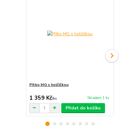
Pítko MG s holčičkou
Keramický k
- 47 cm
1 359 Kč
1 299 Kč
Skladem 1 ks
/
ks
Přidat do košíku