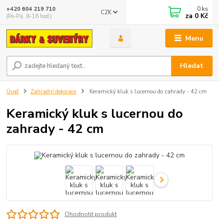
0
ks
+420 604 219 710
CZK
za
0 Kč
(Po-Pá, 8-16 hod.)
Menu
Hledat
Úvod
Zahradní dekorace
Keramický kluk s lucernou do zahrady - 42 cm
Keramický kluk s lucernou do
zahrady - 42 cm
Ohodnotit produkt