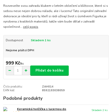
Rozveselte svou zahradu klukem v letním oblečení a kšiltovce, které si s
sebou nese nejen dobrou náladu, ale i lucernu! Tato originální zahradní
dekorace je ideální pro ty, kteří si rádi užívají život s úsměvem.Figurka je
vyrobena z kvalitních materiálů, takže vám bude dělat v zahradě
společnost...
celý popis
Dostupnost
Skladem 1 ks
Nejsme plátci DPH
999 Kč
/
ks
Přidat do košíku
Číslo produktu:
ZAH014
EAN kód:
8592193038059
Podobné produkty
Keramická holčička s lucernou do
Skladem 2 ks