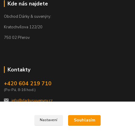
Kde nás najdete
Obchod Dárky & suvenýry:
Kratochvílova 122/20
750 02 Přerov
Kontakty
+420 604 219 710
(Po-Pá, 8-16 hod.)
info@darkysuvenyry.cz.
Souhlasím
Nastavení