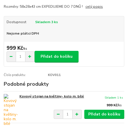
Rozměry: 58x28x43 cm EXPEDUJEME DO 7 DNŮ !
celý popis
Dostupnost
Skladem 3 ks
Nejsme plátci DPH
999 Kč
/
ks
Přidat do košíku
Číslo produktu:
KOV011
Podobné produkty
Kovový stojan na květiny- kolo m. bílé
Skladem 1 ks
999 Kč
/
ks
Přidat do košíku