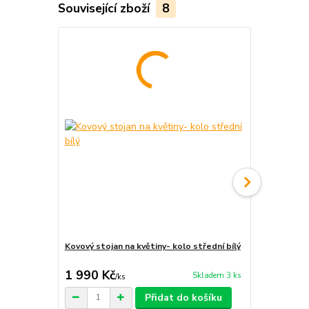
Související zboží
8
Kovový stojan na květiny- kolo střední bílý
Kovový stoja
černý
1 990 Kč
1 990 Kč
Skladem 3 ks
/
ks
Přidat do košíku