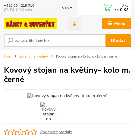
0
ks
+420 604 219 710
CZK
za
0 Kč
(Po-Pá, 8-16 hod.)
Menu
Hledat
Úvod
Stojany na květiny
Kovový stojan na květiny- kolo m. černé
Kovový stojan na květiny- kolo m.
černé
Ohodnotit produkt