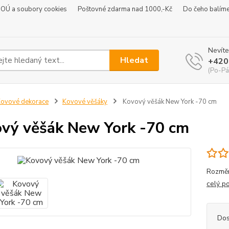
 OÚ a soubory cookies
Poštovné zdarma nad 1000,-Kč
Do čeho balím
Nevíte
Hledat
+420
(Po-Pá
ovové dekorace
Kovové věšáky
Kovový věšák New York -70 cm
vý věšák New York -70 cm
Rozměr
celý p
Dos