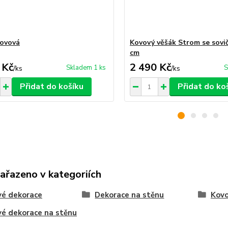
kovová
Kovový věšák Strom se sovi
cm
 Kč
2 490 Kč
Skladem 1 ks
S
/
ks
/
ks
Přidat do košíku
Přidat do ko
zařazeno v kategoriích
vé dekorace
Dekorace na stěnu
Kovo
é dekorace na stěnu