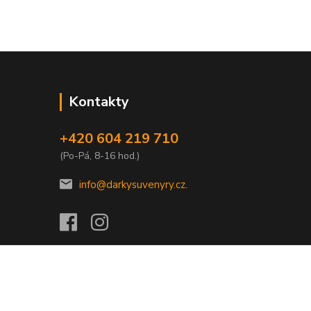
Kontakty
+420 604 219 710
(Po-Pá, 8-16 hod.)
info@darkysuvenyry.cz.