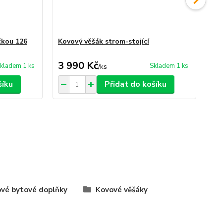
čkou 126
Kovový věšák strom-stojící
Lit
3 990 Kč
3
kladem 1 ks
Skladem 1 ks
/
ks
šíku
Přidat do košíku
vé bytové doplňky
Kovové věšáky