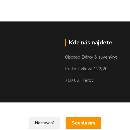
Kde nás najdete
Obchod Dárky & suvenýry:
Kratochvílova 122/20
750 02 Přerov
Souhlasím
Nastavení