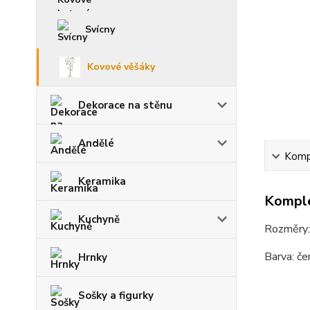
Svícny
Kovové věšáky
Dekorace na stěnu
Andělé
Kompl
Keramika
Komple
Kuchyně
Rozměry:
Barva: če
Hrnky
Sošky a figurky