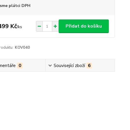
sme plátci DPH
499 Kč
Přidat do košíku
/
ks
roduktu:
KOV040
mentáře
0
Související zboží
6