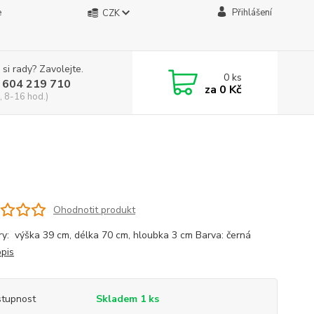
e
Přihlášení
CZK
 si rady? Zavolejte.
0
ks
 604 219 710
za
0 Kč
, 8-16 hod.)
Ohodnotit produkt
y: výška 39 cm, délka 70 cm, hloubka 3 cm Barva: černá
opis
tupnost
Skladem 1 ks