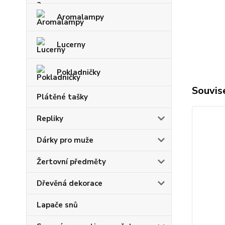
Aromalampy
Lucerny
Pokladničky
Souvise
Plátěné tašky
Repliky
Dárky pro muže
Žertovní předměty
Dřevěná dekorace
Lapače snů