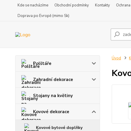
Kde se nacházíme
Obchodní podmínky
Kontakty
Ochrana
Doprava po Evropě (mimo Sk)
Úvod
K
Polštáře
Kovo
Zahradní dekorace
Stojany na květiny
Kovové dekorace
Kovové bytové doplňky