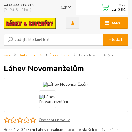
0
ks
+420 604 219 710
CZK
za
0 Kč
(Po-Pá, 8-16 hod.)
Menu
Hledat
Úvod
Dárky pro muže
Žertovní láhve
Láhev Novomanželům
Láhev Novomanželům
Ohodnotit produkt
Rozměry: 34x7 cm Láhev obsahuje fotokopie starých peněz a nápis