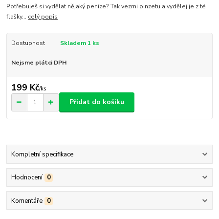
Potřebuješ si vydělat nějaký peníze? Tak vezmi pinzetu a vydělej je z té
flašky...
celý popis
Dostupnost
Skladem 1 ks
Nejsme plátci DPH
199 Kč
/
ks
Přidat do košíku
Kompletní specifikace
Hodnocení
0
Komentáře
0