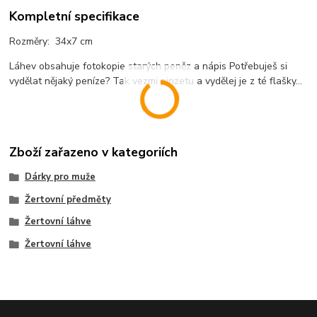
Kompletní specifikace
Rozměry: 34x7 cm
Láhev obsahuje fotokopie starých peněz a nápis Potřebuješ si
vydělat nějaký peníze? Tak vezmi pinzetu a vydělej je z té flašky...
Zboží zařazeno v kategoriích
Dárky pro muže
Žertovní předměty
Žertovní láhve
Žertovní láhve