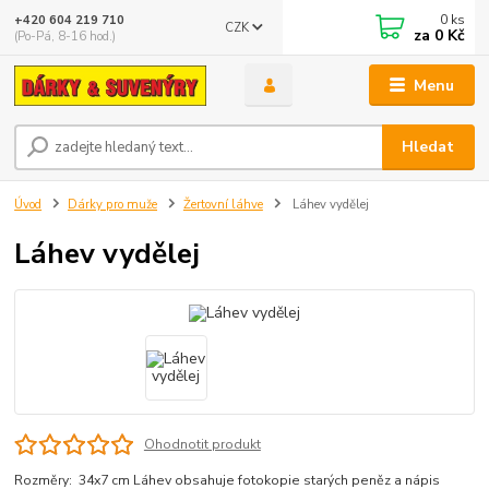
0
ks
+420 604 219 710
CZK
za
0 Kč
(Po-Pá, 8-16 hod.)
Menu
Hledat
Úvod
Dárky pro muže
Žertovní láhve
Láhev vydělej
Láhev vydělej
Ohodnotit produkt
Rozměry: 34x7 cm Láhev obsahuje fotokopie starých peněz a nápis