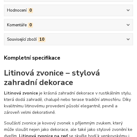
Hodnocení
0
Komentáře
0
Související zboží
10
Kompletní specifikace
Litinová zvonice – stylová
zahradní dekorace
Litinová zvonice
je krásná zahradní dekorace v rustikálním stylu,
která dodá zahradě, chalupě nebo terase tradiční atmosféru. Díky
kvalitnímu litinovému provedení působí elegantně, pevně a
zároveň velmi dekorativně.
Součástí zvonice je kovový zvonek s příjemným zvukem, který
může sloužit nejen jako dekorace, ale také jako stylové zvonění ke
dveřím.
Litinová zvonice na zeď
se skvěle hodí k venkovskému i