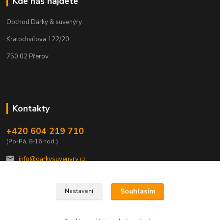
Kde nás najdete
Obchod Dárky & suvenýry:
Kratochvílova 122/20
750 02 Přerov
Kontakty
+420 604 219 710
(Po-Pá, 8-16 hod.)
info@darkysuvenyry.cz.
Souhlasím
Nastavení