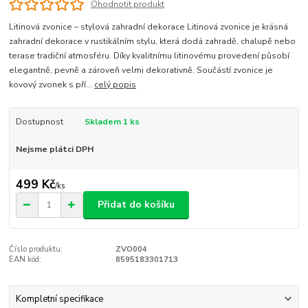
Ohodnotit produkt
Litinová zvonice – stylová zahradní dekorace Litinová zvonice je krásná
zahradní dekorace v rustikálním stylu, která dodá zahradě, chalupě nebo
terase tradiční atmosféru. Díky kvalitnímu litinovému provedení působí
elegantně, pevně a zároveň velmi dekorativně. Součástí zvonice je
kovový zvonek s pří...
celý popis
Dostupnost
Skladem 1 ks
Nejsme plátci DPH
499 Kč
/
ks
Přidat do košíku
Číslo produktu:
ZVO004
EAN kód:
8595183301713
Kompletní specifikace