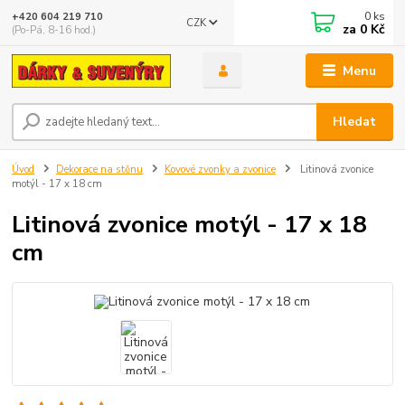
0
ks
+420 604 219 710
CZK
za
0 Kč
(Po-Pá, 8-16 hod.)
Menu
Hledat
Úvod
Dekorace na stěnu
Kovové zvonky a zvonice
Litinová zvonice
motýl - 17 x 18 cm
Litinová zvonice motýl - 17 x 18
cm