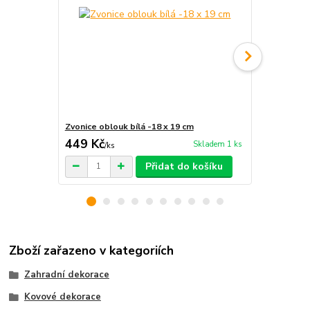
Zvonice oblouk bílá -18 x 19 cm
Litinová zvo
449 Kč
499 Kč
Skladem 1 ks
/
ks
/
ks
Přidat do košíku
Zboží zařazeno v kategoriích
Zahradní dekorace
Kovové dekorace