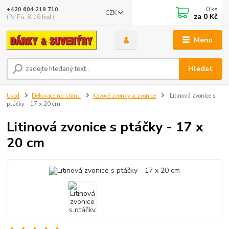
0
ks
+420 604 219 710
CZK
za
0 Kč
(Po-Pá, 8-16 hod.)
Menu
Hledat
Úvod
Dekorace na stěnu
Kovové zvonky a zvonice
Litinová zvonice s
ptáčky - 17 x 20 cm
Litinová zvonice s ptáčky - 17 x
20 cm