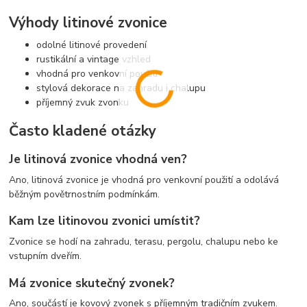
Výhody litinové zvonice
odolné litinové provedení
rustikální a vintage vzhled
vhodná pro venkovní použití
stylová dekorace na zahradu i chalupu
příjemný zvuk zvonku
Často kladené otázky
Je litinová zvonice vhodná ven?
Ano, litinová zvonice je vhodná pro venkovní použití a odolává
běžným povětrnostním podmínkám.
Kam lze litinovou zvonici umístit?
Zvonice se hodí na zahradu, terasu, pergolu, chalupu nebo ke
vstupním dveřím.
Má zvonice skutečný zvonek?
Ano, součástí je kovový zvonek s příjemným tradičním zvukem.