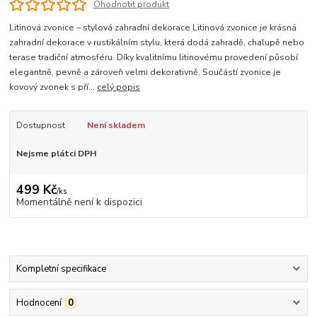
Ohodnotit produkt
Litinová zvonice – stylová zahradní dekorace Litinová zvonice je krásná
zahradní dekorace v rustikálním stylu, která dodá zahradě, chalupě nebo
terase tradiční atmosféru. Díky kvalitnímu litinovému provedení působí
elegantně, pevně a zároveň velmi dekorativně. Součástí zvonice je
kovový zvonek s pří...
celý popis
Dostupnost
Není skladem
Nejsme plátci DPH
499 Kč
/
ks
Momentálně není k dispozici
Kompletní specifikace
Hodnocení
0