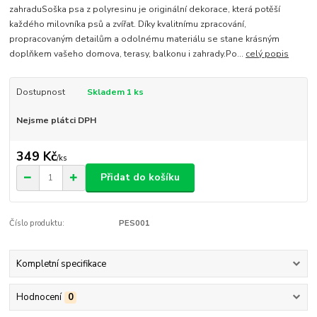
zahraduSoška psa z polyresinu je originální dekorace, která potěší
každého milovníka psů a zvířat. Díky kvalitnímu zpracování,
propracovaným detailům a odolnému materiálu se stane krásným
doplňkem vašeho domova, terasy, balkonu i zahrady.Po...
celý popis
Dostupnost
Skladem 1 ks
Nejsme plátci DPH
349 Kč
/
ks
Přidat do košíku
Číslo produktu:
PES001
Kompletní specifikace
Hodnocení
0