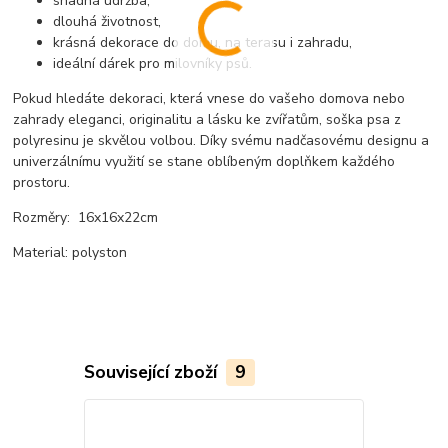
snadná údržba,
dlouhá životnost,
krásná dekorace do domu, na terasu i zahradu,
ideální dárek pro milovníky psů.
Pokud hledáte dekoraci, která vnese do vašeho domova nebo
zahrady eleganci, originalitu a lásku ke zvířatům, soška psa z
polyresinu je skvělou volbou. Díky svému nadčasovému designu a
univerzálnímu využití se stane oblíbeným doplňkem každého
prostoru.
Rozměry: 16x16x22cm
Material: polyston
Související zboží
9