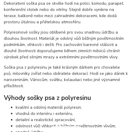
Dekorativní soška psa se skvěle hodí na polici, komodu, parapet,
konferenční stolek nebo do vitríny. Stejně dobře vynikne na
terase, balkoně nebo mezi zahradními dekoracemi, kde dodá
prostoru útulnou a přátelskou atmosféru.
Polyresinové sošky jsou oblíbené pro svou snadnou údržbu a
dlouhou životnost. Materiál je odolný vůči běžným povětrnostním
podmínkám, vlhkosti i dešti. Pro zachování barevné stálosti a
dlouhé životnosti doporučujeme během zimních měsíců chránit
výrobek před silnými mrazy a extrémními povětrnostními vlivy.
Soška psa z polyresinu je také krásným dárkem pro chovatele
psů, milovníky zvířat nebo sběratele dekorací. Hodí se jako dárek k
narozeninám, Vánocům, svátku, kolaudaci nebo jiné významné
příležitosti.
Výhody sošky psa z polyresinu
kvalitní a odolný materiál polyresin,
vhodná do interiéru i exteriéru,
detailní a realistické zpracování,
odolnost vůči vlhkosti a běžným povětrnostním vlivům,