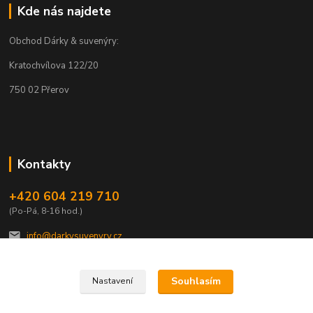
Kde nás najdete
Obchod Dárky & suvenýry:
Kratochvílova 122/20
750 02 Přerov
Kontakty
+420 604 219 710
(Po-Pá, 8-16 hod.)
info@darkysuvenyry.cz.
Souhlasím
Nastavení