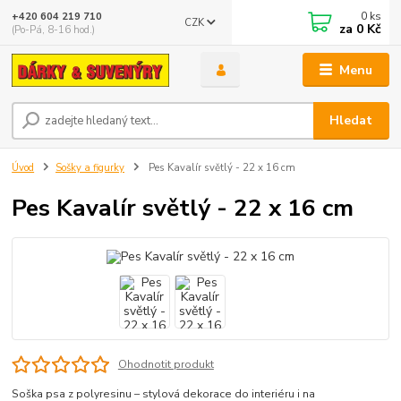
0
ks
+420 604 219 710
CZK
za
0 Kč
(Po-Pá, 8-16 hod.)
Menu
Hledat
Úvod
Sošky a figurky
Pes Kavalír světlý - 22 x 16 cm
Pes Kavalír světlý - 22 x 16 cm
Ohodnotit produkt
Soška psa z polyresinu – stylová dekorace do interiéru i na