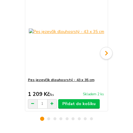
Pes jezevčík dlouhosrstý - 43 x 35 cm
Pes Amstaf 
1 209 Kč
699 Kč
Skladem 2 ks
/
ks
/
ks
Přidat do košíku