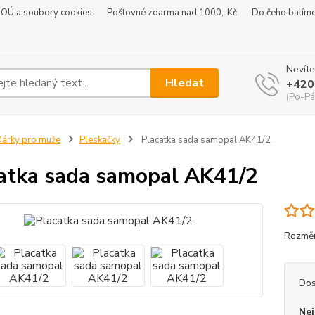
 OÚ a soubory cookies
Poštovné zdarma nad 1000,-Kč
Do čeho balím
Nevíte
Hledat
+420
(Po-Pá
árky pro muže
Pleskačky
Placatka sada samopal AK41/2
atka sada samopal AK41/2
Rozmě
Dos
Nej