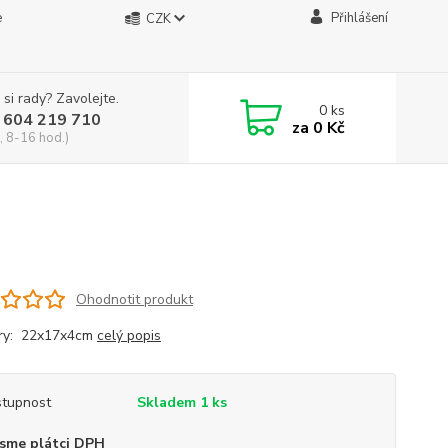
e
Přihlášení
CZK
 si rady? Zavolejte.
0
ks
 604 219 710
za
0 Kč
, 8-16 hod.)
Ohodnotit produkt
ry: 22x17x4cm
celý popis
tupnost
Skladem 1 ks
sme plátci DPH