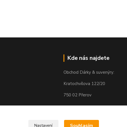
Kde nás najdete
Obchod Dárky & suvenýry:
Kratochvílova 122/20
750 02 Přerov
Souhlasím
Nastavení