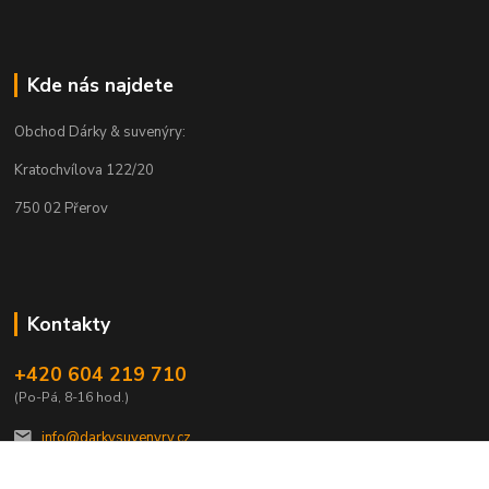
Kde nás najdete
Obchod Dárky & suvenýry:
Kratochvílova 122/20
750 02 Přerov
Kontakty
+420 604 219 710
(Po-Pá, 8-16 hod.)
info@darkysuvenyry.cz.