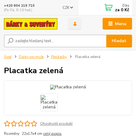
0
ks
+420 604 219 710
CZK
za
0 Kč
(Po-Pá, 8-16 hod.)
Menu
Hledat
Úvod
Dárky pro muže
Pleskačky
Placatka zelená
Placatka zelená
Ohodnotit produkt
Rozměry: 22x17x4 cm
celý popis