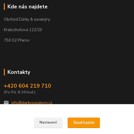
Kde nás najdete
Obchod Dárky & suvenýry:
Kratochvílova 122/20
750 02 Přerov
Kontakty
+420 604 219 710
(Po-Pá, 8-16 hod.)
info@darkysuvenyry.cz.
Souhlasím
Nastavení