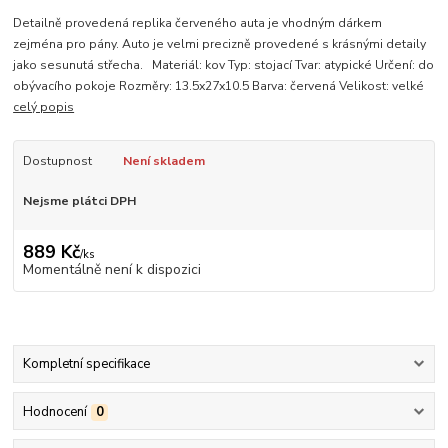
Detailně provedená replika červeného auta je vhodným dárkem
zejména pro pány. Auto je velmi precizně provedené s krásnými detaily
jako sesunutá střecha. Materiál: kov Typ: stojací Tvar: atypické Určení: do
obývacího pokoje Rozměry: 13.5x27x10.5 Barva: červená Velikost: velké
celý popis
Dostupnost
Není skladem
Nejsme plátci DPH
889 Kč
/
ks
Momentálně není k dispozici
Kompletní specifikace
Hodnocení
0