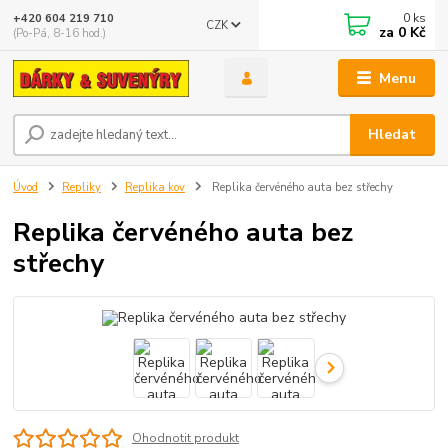
0
ks
+420 604 219 710
CZK
za
0 Kč
(Po-Pá, 8-16 hod.)
Menu
Hledat
Úvod
Repliky
Replika kov
Replika červéného auta bez střechy
Replika červéného auta bez
střechy
Ohodnotit produkt