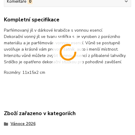
Komentáře
0
Kompletní specifikace
Parfémovaný jíl v dárkové krabičce s vonnou esencí.
Dekorační vonný jíl ve tvaru srdíčka s je vyroben z porézního
materiálu a je parfémován vonnou esencí. Vůně se postupně
uvolňuje a krásně vám provoní šatník, auto i menší místnost.
Intenzitu vůně můžete zvýšit vonnou esencí z přibalené lahvičky.
Srdíčko je opatřeno dekorační stužkou pro pohodlné zavěšení.
Rozměry: 11x15x2 cm
Zboží zařazeno v kategoriích
Vánoce 2026