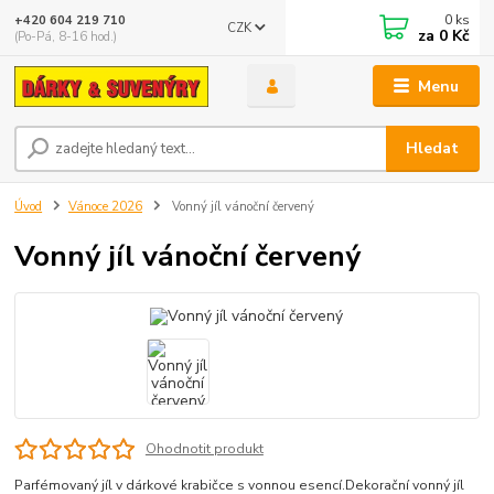
0
ks
+420 604 219 710
CZK
za
0 Kč
(Po-Pá, 8-16 hod.)
Menu
Hledat
Úvod
Vánoce 2026
Vonný jíl vánoční červený
Vonný jíl vánoční červený
Ohodnotit produkt
Parfémovaný jíl v dárkové krabičce s vonnou esencí.Dekorační vonný jíl