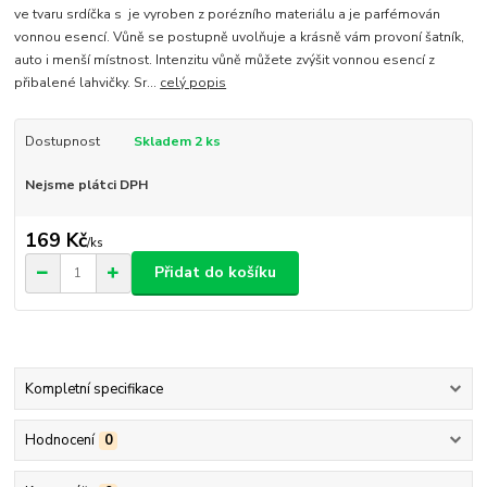
ve tvaru srdíčka s je vyroben z porézního materiálu a je parfémován
vonnou esencí. Vůně se postupně uvolňuje a krásně vám provoní šatník,
auto i menší místnost. Intenzitu vůně můžete zvýšit vonnou esencí z
přibalené lahvičky. Sr...
celý popis
Dostupnost
Skladem 2 ks
Nejsme plátci DPH
169 Kč
/
ks
Přidat do košíku
Kompletní specifikace
Hodnocení
0