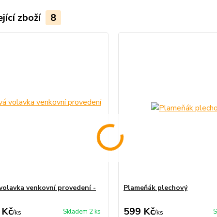
jící zboží
8
volavka venkovní provedení -
Plameňák plechový
 Kč
599 Kč
Skladem 2 ks
S
/
ks
/
ks