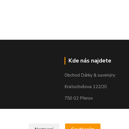
Kde nás najdete
Obchod Dárky & suvenýry:
Kratochvílova 122/20
750 02 Přerov