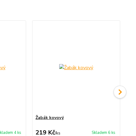
Žabák kovový
Mr
219 Kč
8
kladem 4 ks
Skladem 6 ks
/
ks