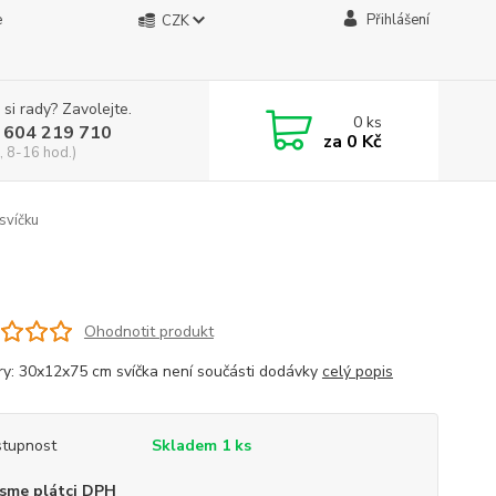
e
Přihlášení
CZK
 si rady? Zavolejte.
0
ks
 604 219 710
za
0 Kč
, 8-16 hod.)
svíčku
Ohodnotit produkt
y: 30x12x75 cm svíčka není součásti dodávky
celý popis
tupnost
Skladem 1 ks
sme plátci DPH