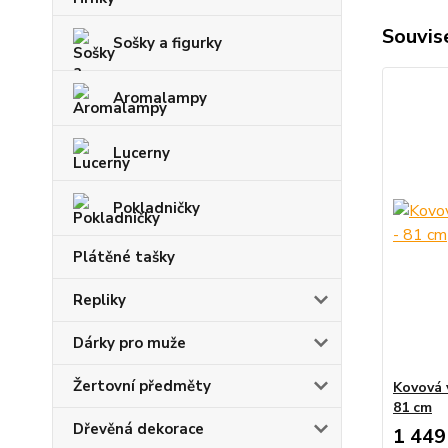
Souvise
Sošky a figurky
Aromalampy
Lucerny
Pokladničky
Plátěné tašky
Repliky
Dárky pro muže
Žertovní předměty
Kovová 
81 cm
Dřevěná dekorace
1 449