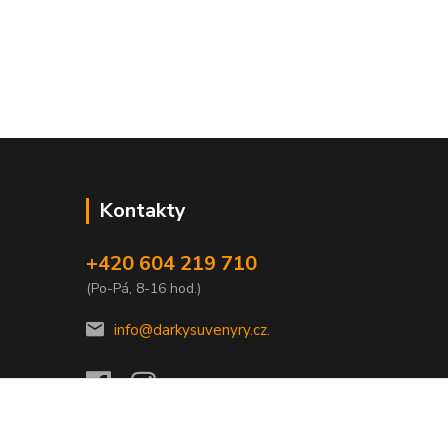
Kontakty
+420 604 219 710
(Po-Pá, 8-16 hod.)
info@darkysuvenyry.cz.