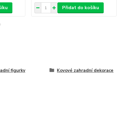
šíku
Přidat do košíku
adní figurky
Kovové zahradní dekorace