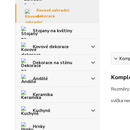
Kovové zahradní
dekorace
Stojany na květiny
Kovové dekorace
Kompl
Dekorace na stěnu
Komple
Andělé
Rozměry
Keramika
svíčka ne
Kuchyně
Hrnky