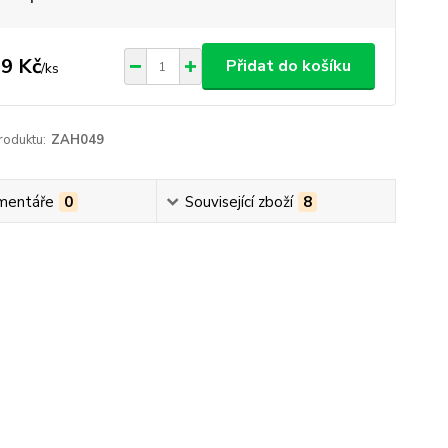
9 Kč
Přidat do košíku
/
ks
roduktu:
ZAH049
mentáře
0
Související zboží
8