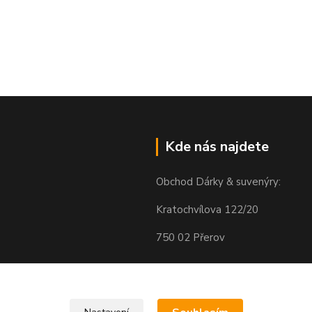
Kde nás najdete
Obchod Dárky & suvenýry:
Kratochvílova 122/20
750 02 Přerov