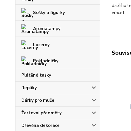
dalšího l
vracet.
Sošky a figurky
Aromalampy
Lucerny
Souvise
Pokladničky
Plátěné tašky
Repliky
Dárky pro muže
Žertovní předměty
Dřevěná dekorace