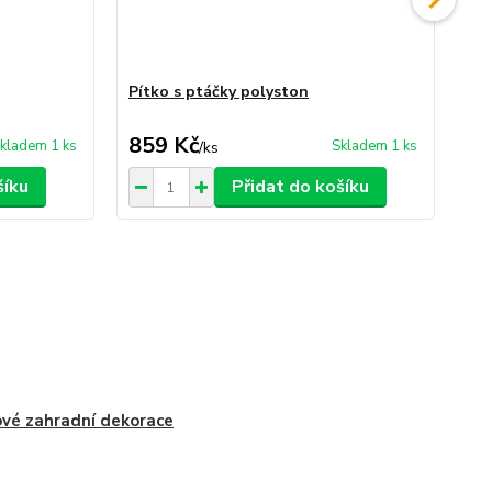
Pítko s ptáčky polyston
Te
ptá
859 Kč
3
kladem 1 ks
Skladem 1 ks
/
ks
šíku
Přidat do košíku
vé zahradní dekorace