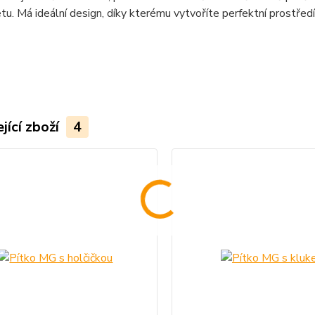
etu. Má ideální design, díky kterému vytvoříte perfektní prostřed
jící zboží
4