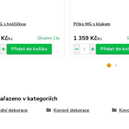
G s holčičkou
Pítko MG s klukem
 Kč
1 359 Kč
Skladem 1 ks
S
/
ks
/
ks
Přidat do košíku
Přidat do ko
zařazeno v kategoriích
dní dekorace
Kovové dekorace
Kovo