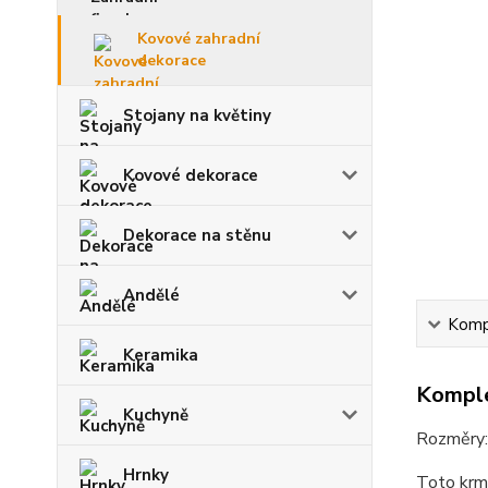
Kovové zahradní
dekorace
Stojany na květiny
Kovové dekorace
Dekorace na stěnu
Andělé
Kompl
Keramika
Komple
Kuchyně
Rozměry:
Hrnky
Toto krmí