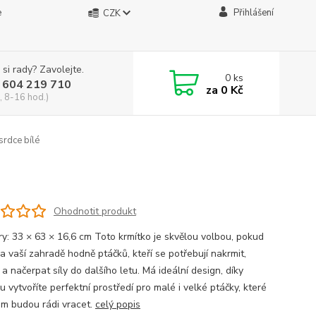
e
Přihlášení
CZK
 si rady? Zavolejte.
0
ks
 604 219 710
za
0 Kč
, 8-16 hod.)
srdce bílé
Ohodnotit produkt
y: 33 × 63 × 16,6 cm Toto krmítko je skvělou volbou, pokud
a vaší zahradě hodně ptáčků, kteří se potřebují nakrmit,
 a načerpat síly do dalšího letu. Má ideální design, díky
 vytvoříte perfektní prostředí pro malé i velké ptáčky, které
ám budou rádi vracet.
celý popis