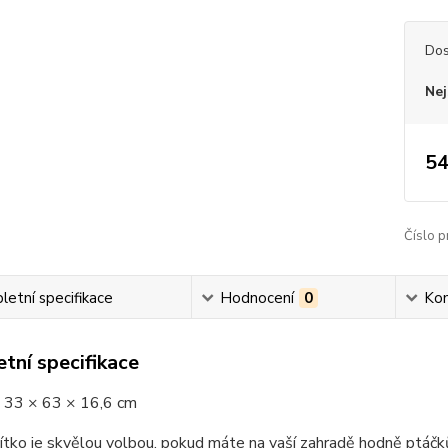
Dos
Nej
54
Číslo p
etní specifikace
Hodnocení
0
Ko
tní specifikace
 33 × 63 × 16,6 cm
tko je skvělou volbou, pokud máte na vaší zahradě hodně ptáčků, 