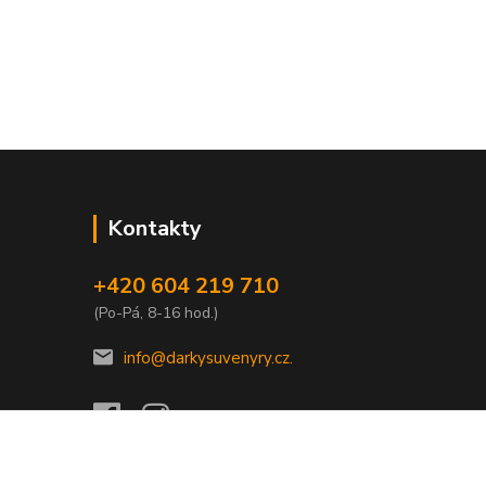
Kontakty
+420 604 219 710
(Po-Pá, 8-16 hod.)
info@darkysuvenyry.cz.