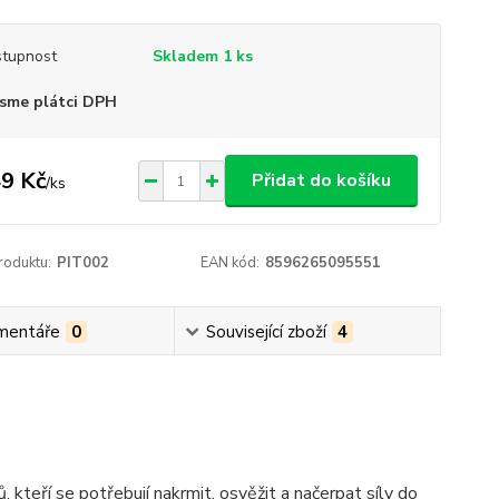
tupnost
Skladem 1 ks
sme plátci DPH
9 Kč
Přidat do košíku
/
ks
roduktu:
PIT002
EAN kód:
8596265095551
mentáře
0
Související zboží
4
kteří se potřebují nakrmit, osvěžit a načerpat síly do