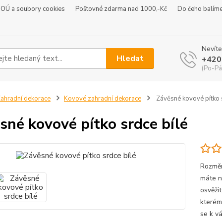
 OÚ a soubory cookies
Poštovné zdarma nad 1000,-Kč
Do čeho balím
Nevíte
Hledat
+420
(Po-Pá
ahradní dekorace
Kovové zahradní dekorace
Závěsné kovové pítko 
sné kovové pítko srdce bílé
Rozměr
máte n
osvěžit
kterému
se k v