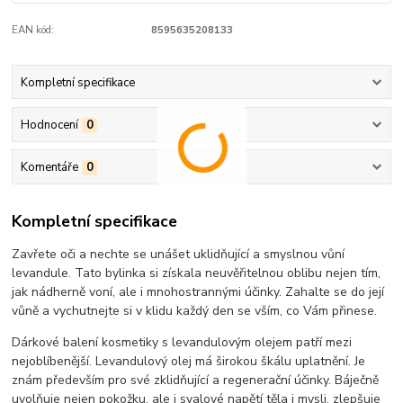
EAN kód:
8595635208133
Kompletní specifikace
Hodnocení
0
Komentáře
0
Kompletní specifikace
Zavřete oči a nechte se unášet uklidňující a smyslnou vůní
levandule. Tato bylinka si získala neuvěřitelnou oblibu nejen tím,
jak nádherně voní, ale i mnohostrannými účinky. Zahalte se do její
vůně a vychutnejte si v klidu každý den se vším, co Vám přinese.
Dárkové balení kosmetiky s levandulovým olejem patří mezi
nejoblíbenější. Levandulový olej má širokou škálu uplatnění. Je
znám především pro své zklidňující a regenerační účinky. Báječně
uvolňuje nejen pokožku, ale i svalové napětí těla i mysli, zlepšuje