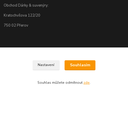
Obchod Dárky & suvenýry:
Kratochvílova 122/20
750 02 Přerov
Kontakty
Souhlasím
Nastavení
+420 604 219 710
(Po-Pá, 8-16 hod.)
Souhlas můžete odmítnout
zde
.
info@darkysuvenyry.cz.
Vytvořeno na
Eshop-rychle.cz