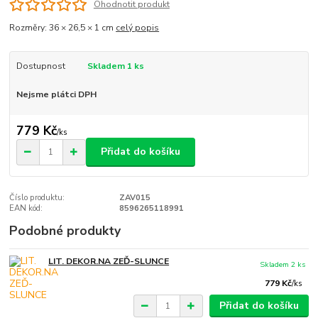
Ohodnotit produkt
Rozměry: 36 × 26,5 × 1 cm
celý popis
Dostupnost
Skladem 1 ks
Nejsme plátci DPH
779 Kč
/
ks
Přidat do košíku
Číslo produktu:
ZAV015
EAN kód:
8596265118991
Podobné produkty
LIT. DEKOR.NA ZEĎ-SLUNCE
Skladem 2 ks
779 Kč
/
ks
Přidat do košíku