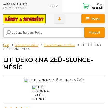
0
ks
+420 604 219 710
CZK
za
0 Kč
(Po-Pá, 8-16 hod.)
Menu
Hledat
Úvod
Dekorace na stěnu
Kovové dekorace na stěnu
LIT. DEKOR.NA
ZEĎ-SLUNCE-MĚSÍC
LIT. DEKOR.NA ZEĎ-SLUNCE-
MĚSÍC