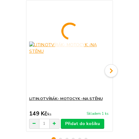
LITIN.OTVÍRÁK- MOTOCYK -NA STĚNU
Litinový věš
149 Kč
336 Kč
Skladem 1 ks
/
ks
/
ks
Přidat do košíku