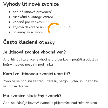
Výhody litinové zvonice
odolné litinové provedení
rustikální a vintage vzhled
vhodná pro venkovní použití
stylová dekorace na zahradu i chalupu
příjemný zvuk zvonku
Často kladené otázky
Je litinová zvonice vhodná ven?
Ano, litinová zvonice je vhodná pro venkovní použití a odolává
běžným povětrnostním podmínkám.
Kam lze litinovou zvonici umístit?
Zvonice se hodí na zahradu, terasu, pergolu, chalupu nebo ke
vstupním dveřím.
Má zvonice skutečný zvonek?
Ano, součástí je kovový zvonek s příjemným tradičním zvukem.