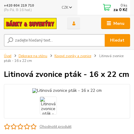
0
ks
+420 604 219 710
CZK
za
0 Kč
(Po-Pá, 8-16 hod.)
Menu
Hledat
Úvod
Dekorace na stěnu
Kovové zvonky a zvonice
Litinová zvonice
pták - 16 x 22 cm
Litinová zvonice pták - 16 x 22 cm
Ohodnotit produkt