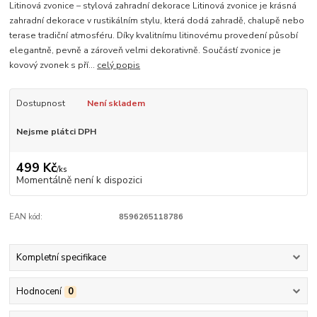
Litinová zvonice – stylová zahradní dekorace Litinová zvonice je krásná
zahradní dekorace v rustikálním stylu, která dodá zahradě, chalupě nebo
terase tradiční atmosféru. Díky kvalitnímu litinovému provedení působí
elegantně, pevně a zároveň velmi dekorativně. Součástí zvonice je
kovový zvonek s pří...
celý popis
Dostupnost
Není skladem
Nejsme plátci DPH
499 Kč
/
ks
Momentálně není k dispozici
EAN kód:
8596265118786
Kompletní specifikace
Hodnocení
0