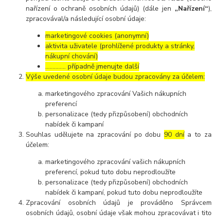
nařízení o ochraně osobních údajů) (dále jen
„Nařízení“
),
zpracovával/a následující osobní údaje:
marketingové cookies (anonymní)
aktivita uživatele (prohlížené produkty a stránky,
nákupní chování)
………….. případně jmenujte další
Výše uvedené osobní údaje budou zpracovány za účelem:
marketingového zpracování Vašich nákupních
preferencí
personalizace (tedy přizpůsobení) obchodních
nabídek či kampaní
Souhlas udělujete na zpracování po dobu
90 dní
a to za
účelem:
marketingového zpracování vašich nákupních
preferencí, pokud tuto dobu neprodloužíte
personalizace (tedy přizpůsobení) obchodních
nabídek či kampaní, pokud tuto dobu neprodloužíte
Zpracování osobních údajů je prováděno Správcem
osobních údajů, osobní údaje však mohou zpracovávat i tito