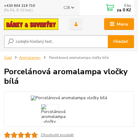
0
ks
+420 604 219 710
CZK
za
0 Kč
(Po-Pá, 8-16 hod.)
Menu
Hledat
Úvod
Aromalampy
Porcelánová aromalampa vločky bílá
Porcelánová aromalampa vločky
bílá
Ohodnotit produkt