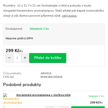
Rozměry: 11 x 11,7 x 11 cm Vychutnejte si klid a pohodu s touto
elegantní keramickou aromalampou. Stačí přidat pár kapek esenciálního
oleje a váš domov provoní příjemná vůně.
celý popis
Dostupnost
Skladem 1 ks
Nejsme plátci DPH
299 Kč
/
ks
Přidat do košíku
Číslo produktu:
ARO015
EAN kód:
8596265105649
Podobné produkty
Keramická aromalampa s vločkou bílá
Skladem 2 ks
239 Kč
/
ks