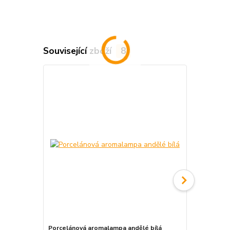
Související zboží
8
Porcelánová aromalampa andělé bílá
Keramická a