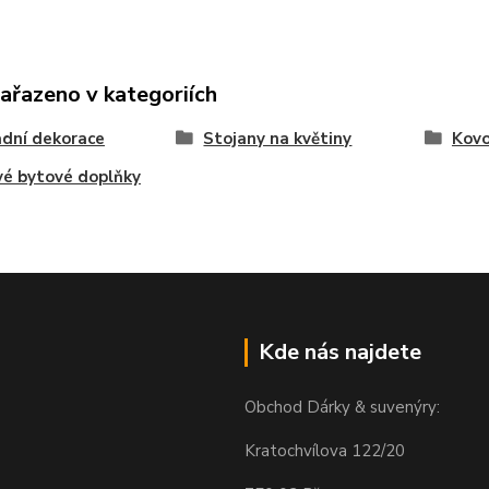
zařazeno v kategoriích
dní dekorace
Stojany na květiny
Kovo
é bytové doplňky
Kde nás najdete
Obchod Dárky & suvenýry:
Kratochvílova 122/20