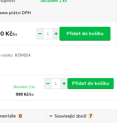
tupnost
Skladem 1 ks
sme plátci DPH
0 Kč
Přidat do košíku
/
ks
roduktu:
KOV024
Přidat do košíku
Skladem 3 ks
999 Kč
/
ks
mentáře
0
Související zboží
7