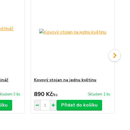
tináč
Kovový stojan na jednu květinu
Ko
890 Kč
1 
kladem 3 ks
Skladem 1 ks
/
ks
šíku
Přidat do košíku