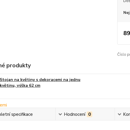
Dos
Nej
89
Číslo p
é produkty
Stojan na květiny s dekoracemi na jednu
květinu, výška 62 cm
etní specifikace
Hodnocení
0
Ko