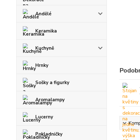
Andělé
Keramika
Kuchyně
Hrnky
Podobn
Sošky a figurky
Aromalampy
Lucerny
Kompl
Pokladničky