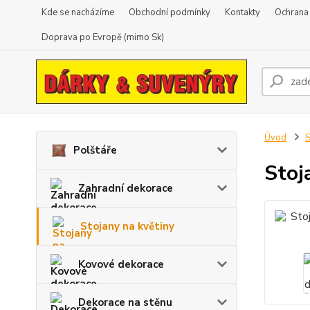
Kde se nacházíme
Obchodní podmínky
Kontakty
Ochrana
Doprava po Evropě (mimo Sk)
Úvod
S
Polštáře
Stoj
Zahradní dekorace
Stojany na květiny
Kovové dekorace
Dekorace na stěnu