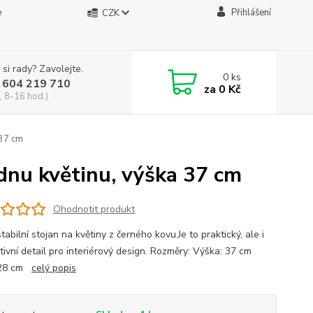
e
Přihlášení
CZK
 si rady? Zavolejte.
0
ks
 604 219 710
za
0 Kč
, 8-16 hod.)
 37 cm
ednu květinu, výška 37 cm
Ohodnotit produkt
tabilní stojan na květiny z černého kovu.Je to praktický, ale i
tivní detail pro interiérový design. Rozměry: Výška: 37 cm
: 28 cm
celý popis