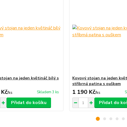
stojan na jeden květináč bílý s
Kovový stojan na jeden kvě
stříbrná patina s ouškem
 Kč
1 190 Kč
Skladem 3 ks
S
/
ks
/
ks
Přidat do košíku
Přidat do ko