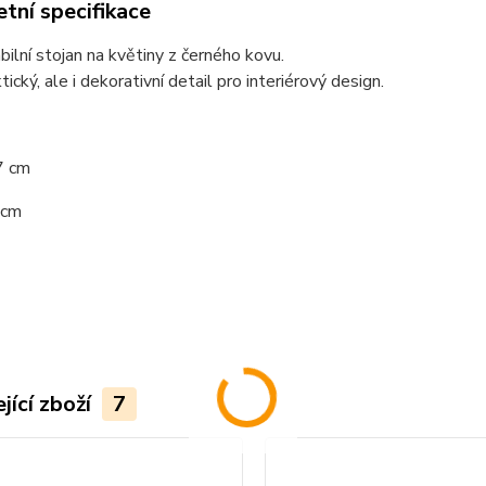
tní specifikace
bilní stojan na květiny z černého kovu.
tický, ale i dekorativní detail pro interiérový design.
7 cm
 cm
jící zboží
7