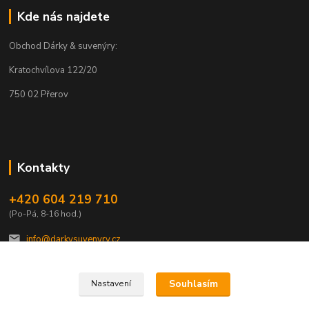
Kde nás najdete
Obchod Dárky & suvenýry:
Kratochvílova 122/20
750 02 Přerov
Kontakty
+420 604 219 710
(Po-Pá, 8-16 hod.)
info@darkysuvenyry.cz.
Souhlasím
Nastavení