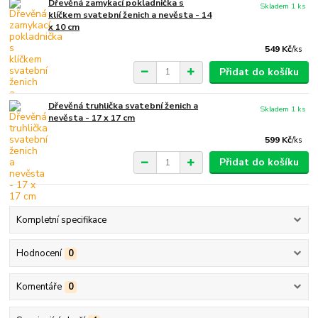
Dřevěná zamykací pokladnička s
Skladem 1 ks
klíčkem svatební ženich a nevěsta - 14
x 10 cm
549 Kč
/
ks
Přidat do košíku
Dřevěná truhlička svatební ženich a
Skladem 1 ks
nevěsta - 17 x 17 cm
599 Kč
/
ks
Přidat do košíku
Kompletní specifikace
Hodnocení
0
Komentáře
0