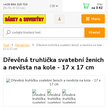
0
ks
+420 604 219 710
CZK
za
0 Kč
(Po-Pá, 8-16 hod.)
Menu
Hledat
Úvod
Pokladničky
Dřevěná truhlička svatební ženich a nevěsta na kole -
17 x 17 cm
Dřevěná truhlička svatební ženich
a nevěsta na kole - 17 x 17 cm