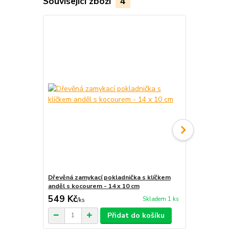
Související zboží
4
Dřevěná zamykací pokladnička s klíčkem
Keramická p
anděl s kocourem - 14 x 10 cm
sluchátky - 
549 Kč
439 Kč
Skladem 1 ks
/
ks
/
ks
Přidat do košíku