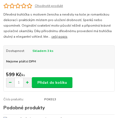
Ohodnotit produkt
Dřevěná truhlička s motivem ženicha a nevěsty na kole je romantickou
dekorací i praktickým místem pro uložení drobností, šperků nebo
vzpomínek. Originální svatební motiv působí něžně a připomíná krásné
společné okamžiky. Díky přírodnímu dřevěnému provedení má truhlička
útulný a elegantní vzhled, kte...
celý popis
Dostupnost
Skladem 3 ks
Nejsme plátci DPH
599 Kč
/
ks
Přidat do košíku
Číslo produktu:
POK013
Podobné produkty