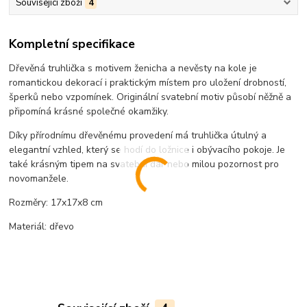
Související zboží
4
Kompletní specifikace
Dřevěná truhlička s motivem ženicha a nevěsty na kole je
romantickou dekorací i praktickým místem pro uložení drobností,
šperků nebo vzpomínek. Originální svatební motiv působí něžně a
připomíná krásné společné okamžiky.
Díky přírodnímu dřevěnému provedení má truhlička útulný a
elegantní vzhled, který se hodí do ložnice i obývacího pokoje. Je
také krásným tipem na svatební dar nebo milou pozornost pro
novomanžele.
Rozměry: 17x17x8 cm
Materiál: dřevo