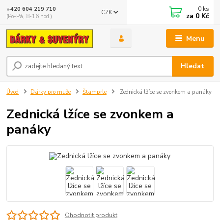
0
ks
+420 604 219 710
CZK
za
0 Kč
(Po-Pá, 8-16 hod.)
Menu
Hledat
Úvod
Dárky pro muže
Štamprle
Zednická lžíce se zvonkem a panáky
Zednická lžíce se zvonkem a
panáky
Ohodnotit produkt