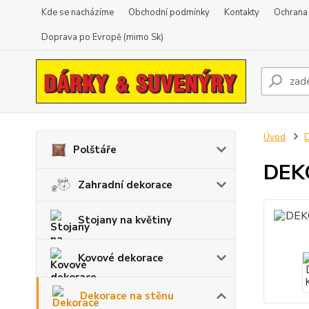
Kde se nacházíme
Obchodní podmínky
Kontakty
Ochrana
Doprava po Evropě (mimo Sk)
Úvod
D
Polštáře
DEK
Zahradní dekorace
Stojany na květiny
Kovové dekorace
Dekorace na stěnu