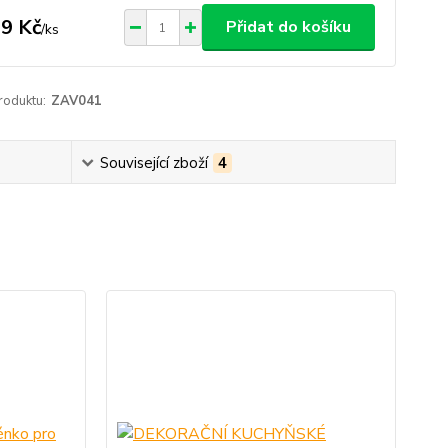
9 Kč
Přidat do košíku
/
ks
roduktu:
ZAV041
Související zboží
4