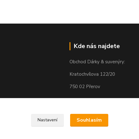
Kde nás najdete
Obchod Dárky & suvenýry:
Kratochvílova 122/20
750 02 Přerov
Souhlasím
Nastavení