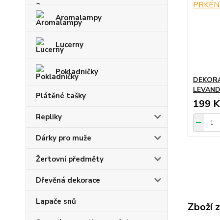
Aromalampy
Lucerny
Pokladničky
DEKORA
LEVAND
Plátěné tašky
199 K
Repliky
Dárky pro muže
Žertovní předměty
Dřevěná dekorace
Lapače snů
Zboží 