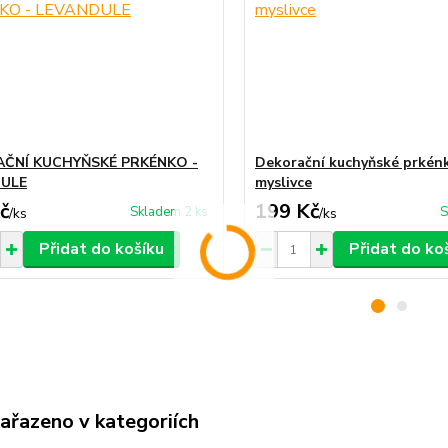
ČNÍ KUCHYŇSKÉ PRKÉNKO -
Dekorační kuchyňské prkén
ULE
myslivce
č
199 Kč
Skladem 2 ks
S
/
ks
/
ks
Přidat do košíku
Přidat do ko
zařazeno v kategoriích