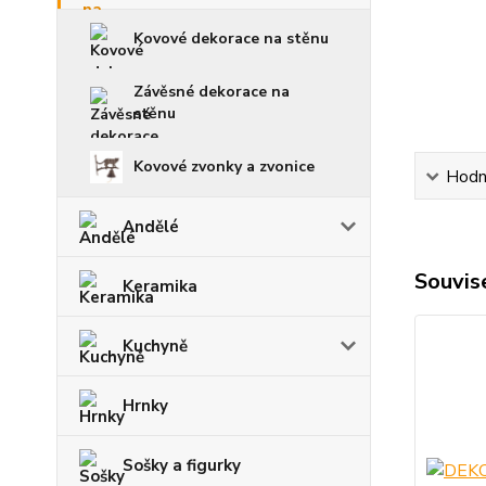
Kovové dekorace na stěnu
Závěsné dekorace na
stěnu
Kovové zvonky a zvonice
Hodn
Andělé
Souvise
Keramika
Kuchyně
Hrnky
Sošky a figurky