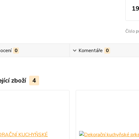
19
Číslo p
ocení
0
Komentáře
0
jící zboží
4