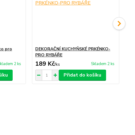
ko pro
DEKORAČNÍ KUCHYŇSKÉ PRKÉNKO-
DE
PRO RYBÁŘE
ZE
189 Kč
1
kladem 2 ks
Skladem 2 ks
/
ks
šíku
Přidat do košíku