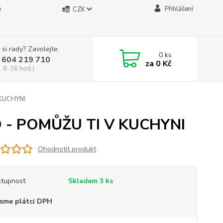
e
Přihlášení
CZK
 si rady? Zavolejte.
0
ks
 604 219 710
za
0 Kč
, 8-16 hod.)
KUCHYNI
- POMŮŽU TI V KUCHYNI
Ohodnotit produkt
tupnost
Skladem 3 ks
sme plátci DPH