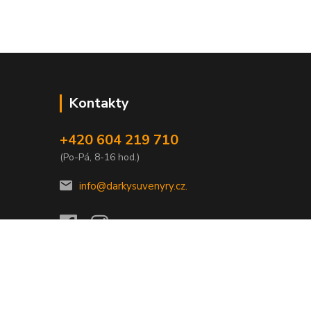
Kontakty
+420 604 219 710
(Po-Pá, 8-16 hod.)
info@darkysuvenyry.cz.