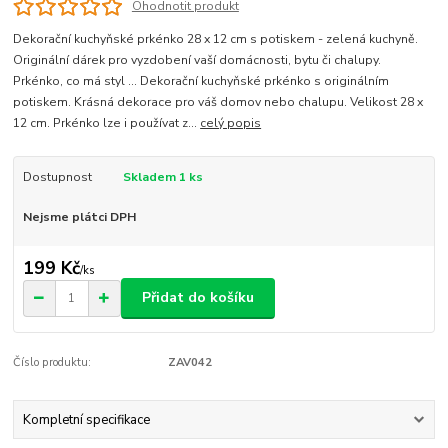
Ohodnotit produkt
Dekorační kuchyňské prkénko 28 x 12 cm s potiskem - zelená kuchyně.
Originální dárek pro vyzdobení vaší domácnosti, bytu či chalupy.
Prkénko, co má styl ... Dekorační kuchyňské prkénko s originálním
potiskem. Krásná dekorace pro váš domov nebo chalupu. Velikost 28 x
12 cm. Prkénko lze i používat z...
celý popis
Dostupnost
Skladem 1 ks
Nejsme plátci DPH
199 Kč
/
ks
Přidat do košíku
Číslo produktu:
ZAV042
Kompletní specifikace