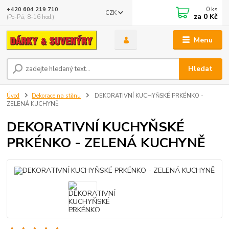
0
ks
+420 604 219 710
CZK
za
0 Kč
(Po-Pá, 8-16 hod.)
Menu
Hledat
Úvod
Dekorace na stěnu
DEKORATIVNÍ KUCHYŇSKÉ PRKÉNKO -
ZELENÁ KUCHYNĚ
DEKORATIVNÍ KUCHYŇSKÉ
PRKÉNKO - ZELENÁ KUCHYNĚ