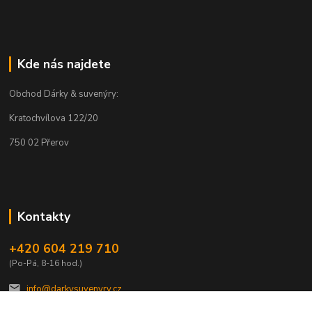
Kde nás najdete
Obchod Dárky & suvenýry:
Kratochvílova 122/20
750 02 Přerov
Kontakty
+420 604 219 710
(Po-Pá, 8-16 hod.)
info@darkysuvenyry.cz.