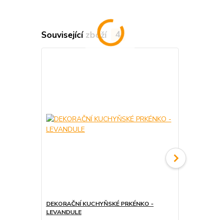
Související zboží
4
DEKORAČNÍ KUCHYŇSKÉ PRKÉNKO -
DEKORAČNÍ
LEVANDULE
POMŮŽU TI 