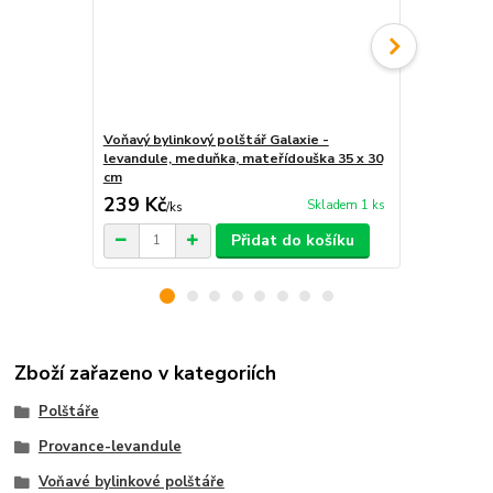
Voňavý bylinkový polštář Galaxie -
Voňavý bylin
levandule, meduňka, mateřídouška 35 x 30
levandule, 
cm
cm
239 Kč
219 Kč
Skladem 1 ks
/
ks
/
ks
Přidat do košíku
Zboží zařazeno v kategoriích
Polštáře
Provance-levandule
Voňavé bylinkové polštáře