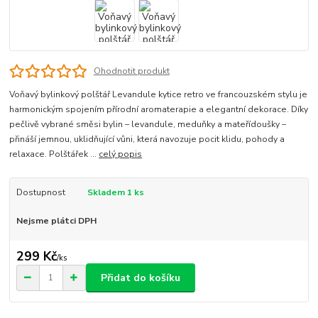
Ohodnotit produkt
Voňavý bylinkový polštář Levandule kytice retro ve francouzském stylu je
harmonickým spojením přírodní aromaterapie a elegantní dekorace. Díky
pečlivě vybrané směsi bylin – levandule, meduňky a mateřídoušky –
přináší jemnou, uklidňující vůni, která navozuje pocit klidu, pohody a
relaxace. Polštářek ...
celý popis
Dostupnost
Skladem 1 ks
Nejsme plátci DPH
299 Kč
/
ks
Přidat do košíku