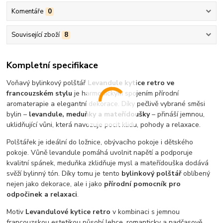
Komentáře
0
Související zboží
8
Kompletní specifikace
Voňavý bylinkový polštář
Levandule kytice retro ve
francouzském stylu
je harmonickým spojením přírodní
aromaterapie a elegantní dekorace. Díky pečlivě vybrané směsi
bylin –
levandule, meduňky a mateřídoušky
– přináší jemnou,
uklidňující vůni, která navozuje pocit klidu, pohody a relaxace.
Polštářek je ideální do ložnice, obývacího pokoje i dětského
pokoje. Vůně levandule pomáhá uvolnit napětí a podporuje
kvalitní spánek, meduňka zklidňuje mysl a mateřídouška dodává
svěží bylinný tón. Díky tomu je tento
bylinkový polštář
oblíbený
nejen jako dekorace, ale i jako
přírodní pomocník pro
odpočinek a relaxaci
.
Motiv
Levandulové kytice retro
v kombinaci s jemnou
francouzskou estetikou působí lehce, romanticky a nadčasově.