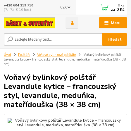
0
ks
+420 604 219 710
CZK
za
0 Kč
(Po-Pá, 8-16 hod.)
Menu
Hledat
Úvod
Polštáře
Voňavé bylinkové polštáře
Voňavý bylinkový polštář
Levandule kytice – francouzský styl, levandule, meduňka, mateřídouška (38 × 38
cm)
Voňavý bylinkový polštář
Levandule kytice – francouzský
styl, levandule, meduňka,
mateřídouška (38 × 38 cm)