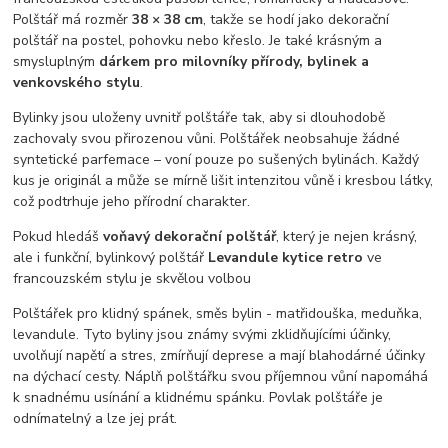
Polštář má rozměr
38 × 38 cm
, takže se hodí jako dekorační
polštář na postel, pohovku nebo křeslo. Je také krásným a
smysluplným
dárkem pro milovníky přírody, bylinek a
venkovského stylu
.
Bylinky jsou uloženy uvnitř polštáře tak, aby si dlouhodobě
zachovaly svou přirozenou vůni. Polštářek neobsahuje žádné
syntetické parfemace – voní pouze po sušených bylinách. Každý
kus je originál a může se mírně lišit intenzitou vůně i kresbou látky,
což podtrhuje jeho přírodní charakter.
Pokud hledáš
voňavý dekorační polštář
, který je nejen krásný,
ale i funkční, bylinkový polštář
Levandule kytice retro
ve
francouzském stylu je skvělou volbou
Polštářek pro klidný spánek, směs bylin - matřidouška, meduňka,
levandule. Tyto byliny jsou známy svými zklidňujícími účinky,
uvolňují napětí a stres, zmírňují deprese a mají blahodárné účinky
na dýchací cesty. Náplň polštářku svou příjemnou vůní napomáhá
k snadnému usínání a klidnému spánku. Povlak polštáře je
odnímatelný a lze jej prát.