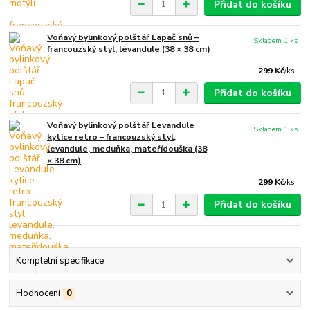
Přidat do košíku
Voňavý bylinkový polštář Lapač snů –
Skladem 1 ks
francouzský styl, levandule (38 × 38 cm)
299 Kč
/
ks
Přidat do košíku
Voňavý bylinkový polštář Levandule
Skladem 1 ks
kytice retro – francouzský styl,
levandule, meduňka, mateřídouška (38
× 38 cm)
299 Kč
/
ks
Přidat do košíku
Kompletní specifikace
Hodnocení
0