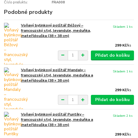
Číslo produktu:
FRA008
Podobné produkty
Voňavý bylinkový polštář Béžový –
Skladem 1 ks
francouzský styl, levandule, meduňka,
mateřídouška (38 × 38 cm)
299 Kč
/
ks
Přidat do košíku
Voňavý bylinkový polštář Mandaly –
Skladem 1 ks
francouzský styl, levandule, meduňka a
mateřídouška (38 × 38 cm)
299 Kč
/
ks
Přidat do košíku
Voňavý bylinkový polštář Puntíky –
Skladem 2 ks
francouzský styl, levandule, meduňka a
mateřídouška (38 × 38 cm)
299 Kč
/
ks